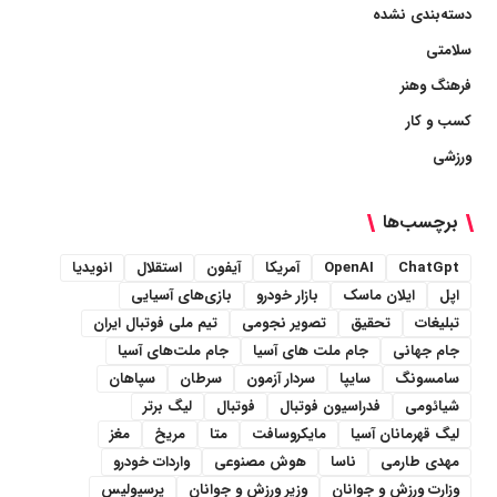
دسته‌بندی نشده
سلامتی
فرهنگ وهنر
کسب و کار
ورزشی
برچسب‌ها
ChatGpt
OpenAI
آمریکا
آیفون
استقلال
انویدیا
اپل
ایلان ماسک
بازار خودرو
بازی‌های آسیایی
تبلیغات
تحقیق
تصویر نجومی
تیم ملی فوتبال ایران
جام جهانی
جام ملت های آسیا
جام ملت‌های آسیا
سامسونگ
سایپا
سردار آزمون
سرطان
سپاهان
شیائومی
فدراسیون فوتبال
فوتبال
لیگ برتر
لیگ قهرمانان آسیا
مایکروسافت
متا
مریخ
مغز
مهدی طارمی
ناسا
هوش مصنوعی
واردات خودرو
وزارت ورزش و جوانان
وزیر ورزش و جوانان
پرسپولیس