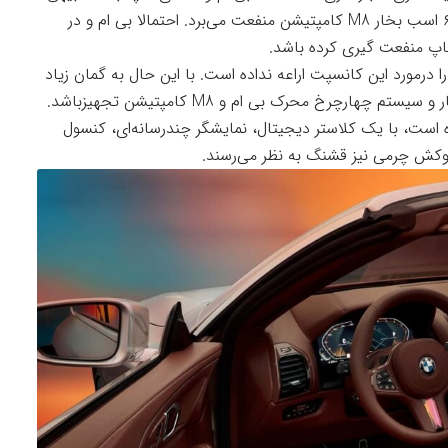
با آن مدل دارد و از موتور ۴.۴ لیتری V-8با توان ۶۱۷ اسب بخار M8 کامپتیشن منفعت می‌برد. احتمالا بی ام و در
درمورد این کانسپت اراعه نداده است. با این حال به گمان زیاد
چرخ محرک بی ام و M8 کامپتیشن تجهیزباشد.
 از سری ۸ الهام گرفته شده است، با یک کلاستر دیجیتال، نمایشگر چندرسانه‌ای، کنسول
 روکش چرمی نیز قشنگ به نظر می‌رسند.