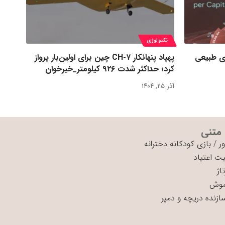
تکنولوژی
ی طبیعی
پهپاد پنهانکار CH-۷ چین برای اولین‌بار پرواز
کرد؛ حداکثر شدت ۹۲۶ کیلومتر_خبرخوان
آذر ۲۵, ۱۴۰۴
 متنی
ر
/
بازی کودکانه دخترانه
ت اعتیاد
اژ
موش
سازنده دریچه و دمپر