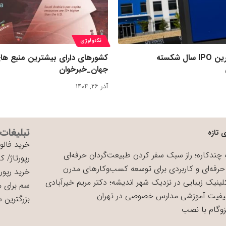
تکنولوژی
رکورد بزرگ‌ترین IPO سال شکسته
کشورهای دارای بیشترین منبع ها
جهان_خبرخوان
آذر ۲۶, ۱۴۰۴
تبلیغات
 تازه
خرید فالوو
چندکاره؛ راز سبک سفر کردن طبیعت‌گردان حرفه‌ای
رپورتاژ
/
کی
حرفه‌ای و کاربردی برای توسعه کسب‌وکارهای مدرن
خرید رپورت
لینیک زیبایی در نزدیک شهر اندیشه؛ دکتر مریم خیرآبادی
سم برای 
یفیت آموزشی مدارس خصوصی در تهران
بزرگترین 
زوگام با نصب