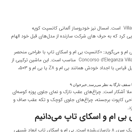
بی ام و عاشق رونمایی از محصولات خود درVilla d’Este است. امسال نیز خودروساز آلمانی کانسپت کوپه
ی کرد که به حرف های شرکت سازنده از مدل‌های قبل خود الهام
ام و می‌گوید: «کانسپت بی ام و اسکای تاپ با طراحی منحصر
به فرد و شگفت و غریب خودش کاملا برایConcorso d’Eleganza Villa d’Este مناسب است. این ماشین ترکیبی از
دینامیک رانندگی و ظرافت را در بیشترین سطح، قابل قیاس با اجداد خودش همانند بی ام و Z8 یا بی ام و ۵۰۳،
ت‌های کانسپت اسکای تاپ به رودستر Z8 کاملا آشکار است. چراغ‌های عقب نازک و نمای جلوی پوزه کوسه‌ای
گرفته شده است. طراحی کاپوت برجسته، چراغ‌های جلوی کوچک و تکه عقب صاف و
 بی ام و اسکای تاپ می‌دانیم
احتمالا در نگاه اول فکر کنید که این کانسپت فقط یک سری ۸ بازسازی‌شده است. بی ام و اسکای تاپ ابعاد شبیهی