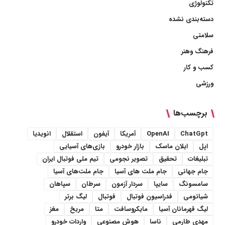
تکنولوژی
دسته‌بندی نشده
سلامتی
فرهنگ وهنر
کسب و کار
ورزشی
برچسب‌ها
ChatGpt
OpenAI
آمریکا
آیفون
استقلال
انویدیا
اپل
ایلان ماسک
بازار خودرو
بازی‌های آسیایی
تبلیغات
تحقیق
تصویر نجومی
تیم ملی فوتبال ایران
جام جهانی
جام ملت های آسیا
جام ملت‌های آسیا
سامسونگ
سایپا
سردار آزمون
سرطان
سپاهان
شیائومی
فدراسیون فوتبال
فوتبال
لیگ برتر
لیگ قهرمانان آسیا
مایکروسافت
متا
مریخ
مغز
مهدی طارمی
ناسا
هوش مصنوعی
واردات خودرو