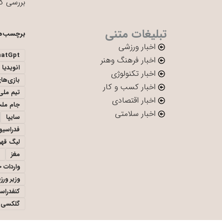
بررسی ک
تبلیغات متنی
برچسب‌ه
اخبار ورزشی
hatGpt
اخبار فرهنگ وهنر
انویدیا
اخبار تکنولوژی
بازی‌ها
اخبار کسب و کار
تیم ملی 
اخبار اقتصادی
جام ملت
اخبار سلامتی
سایپا
فدراسیو
لیگ قهر
مغز
واردات 
وزیر ور
کنفدراس
گلکسی