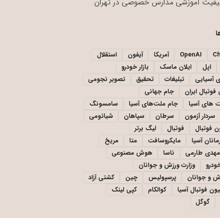
یفیت آموزشی مدارس خصوصی در تهران
ا
C
OpenAI
آمریکا
آیفون
استقلال
اپل
ایلان ماسک
بازار خودرو
ی آسیایی
تبلیغات
تحقیق
تصویر نجومی
فوتبال ایران
جام جهانی
 های آسیا
جام ملت‌های آسیا
سامسونگ
سردار آزمون
سرطان
سپاهان
شیائومی
ن فوتبال
فوتبال
لیگ برتر
مانان آسیا
مایکروسافت
متا
مریخ
مهدی طارمی
ناسا
هوش مصنوعی
خودرو
وزارت ورزش و جوانان
زش و جوانان
پرسپولیس
چین
کشتی آزاد
یون فوتبال آسیا
کوالکام
کپی لینک
گوگل