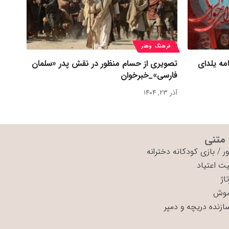
فرهنگ وهنر
مه یلدای
تصویری از حسام منظور در نقش پدر «سلمان
فارسی»_خبرخوان
آذر ۲۳, ۱۴۰۴
 متنی
ر
/
بازی کودکانه دخترانه
ت اعتیاد
اژ
موش
سازنده دریچه و دمپر