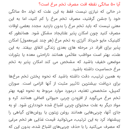
آیا ۵۰ سالگی نقطه افت مصرف تخم مرغ است؟
در حالی که نیازی نیست فقط به این علت که تولد ۵۰ سالگی
خود را جشن گرفتید، مصرف تخم مرغ را کم کنید، اما به این
معنی نیست که باید تخم مرغ را بدون بازدید مجدد بعضی اوقات
مصرف کنید چون امکان پذیر علتایجاد مشکل شود. همانطور که
کلینیک مایو خبرداد آلرژی به تخم مرغ (هر چند غیرمعمول) امکان
پذیر برای افراد در مرحله های بعدی زندگی اتفاق بیفتد. به این
علت، بهتر است مواظب علائمی همانند ناراحتی معده یا بثورات
موضعی خفیف باشید که مشخص می کند امکان پذیر به تخم
مرغ حساسیت داشته باشید.
به همین ترتیب، دقت داشته باشید که نحوه پختن تخم‌ مرغ‌ها
برای دریافت بیشترین تاثییر مثبت از آنها الزامی است. سوزان
کمپبل، متخصص تغذیه، درمورد موارد مربوط به نحوه تهیه بهتر
تخم مرغ می‌گوید از افزودن چربی حیوانی اضافی همانند کره و
مواد دیگر به علت محتوای چربی اشباع شده خودداری شود. او به
جای آنها، چربی‌هایی همانند روغن زیتون یا روغن‌های گیاهی را
پیشنهاد کرد به این ترتیب، می‌توانید قیمت غذایی هر تخم مرغی
که مصرف می‌کنید را با حذف چربی‌های اشباع شده، بدون این که