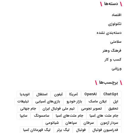
دسته‌ها
اقتصاد
تکنولوژی
دسته‌بندی نشده
سلامتی
فرهنگ وهنر
کسب و کار
ورزشی
برچسب‌ها
ChatGpt
OpenAI
آمریکا
آیفون
استقلال
انویدیا
اپل
ایلان ماسک
بازار خودرو
بازی‌های آسیایی
تبلیغات
تحقیق
تصویر نجومی
تیم ملی فوتبال ایران
جام جهانی
جام ملت های آسیا
جام ملت‌های آسیا
سامسونگ
سایپا
سردار آزمون
سرطان
سپاهان
شیائومی
فدراسیون فوتبال
فوتبال
لیگ برتر
لیگ قهرمانان آسیا