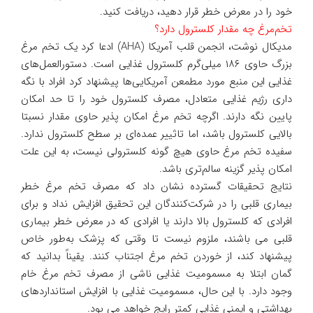
خود را در معرض خطر قرار دهید، دریافت کنید.
تخم‌مرغ چه مقدار کلسترول دارد؟
مدیکال نوشت، انجمن قلب آمریکا (AHA) ادعا کرد یک تخم مرغ
بزرگ حاوی ۱۸۶ میلی‌گرم کلسترول غذایی است. دستورالعمل‌های
غذایی این منبع مورد مطمعن آمریکایی‌ها پیشنهاد کرد افراد با نگه
داری رژیم غذایی متعادل، مصرف کلسترول خود را تا حد امکان
پایین نگه دارند. اگرچه تخم مرغ امکان پذیر حاوی مقدار نسبتا
بالایی کلسترول باشد، اما تاثییر عمده‌ای بر سطح کلسترول ندارد.
سفیده تخم مرغ حاوی هیچ گونه کلسترولی نیست، به این علت
امکان پذیر گزینه سالم‌تری باشد.
نتایج تحقیقات گسترده نشان داد که مصرف تخم مرغ خطر
بیماری قلبی را در شرکت‌کنندگان این تحقیق افزایش نداد و برای
افرادی که کلسترول بالا دارند یا افرادی که در معرض خطر بیماری
قلبی می باشند، ملزوم نیست تا وقتی که پزشک به‌طور خاص
پیشنهاد کند، از خوردن تخم مرغ اجتناب کنند. یقیناً بدانید که
گمان ابتلا به مسمومیت غذایی ناشی از مصرف تخم مرغ خام
وجود دارد. با این حال، مسمومیت غذایی با افزایش استانداردهای
بهداشتی و ایمنی غذایی کمتر رایج خواهد می بود.