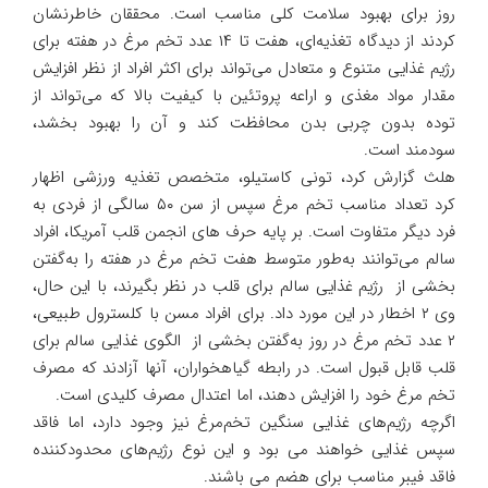
روز برای بهبود سلامت کلی مناسب است. محققان خاطرنشان
کردند از دیدگاه تغذیه‌ای، هفت تا ۱۴ عدد تخم‌ مرغ در هفته برای
رژیم غذایی متنوع و متعادل می‌تواند برای اکثر افراد از نظر افزایش
مقدار مواد مغذی و اراعه پروتئین با کیفیت بالا که می‌تواند از
توده بدون چربی بدن محافظت کند و آن را بهبود بخشد،
سودمند است.
هلث گزارش کرد، تونی کاستیلو، متخصص تغذیه ورزشی اظهار
کرد تعداد مناسب تخم‌ مرغ سپس از سن ۵۰ سالگی از فردی به
فرد دیگر متفاوت است. بر پایه حرف های انجمن قلب آمریکا، افراد
سالم می‌توانند به‌طور متوسط ‌هفت تخم مرغ در هفته را به‌گفتن
بخشی از رژیم غذایی سالم برای قلب در نظر بگیرند، با این حال،
وی ۲ اخطار در این مورد داد. برای افراد مسن با کلسترول طبیعی،
۲ عدد تخم مرغ در روز به‌گفتن بخشی از الگوی غذایی سالم برای
قلب قابل قبول است. در رابطه گیاهخواران، آنها آزادند که مصرف
تخم مرغ خود را افزایش دهند، اما اعتدال مصرف کلیدی است.
اگرچه رژیم‌های غذایی سنگین تخم‌مرغ نیز وجود دارد، اما فاقد
سپس غذایی خواهند می بود و این نوع رژیم‌های محدودکننده
فاقد فیبر مناسب برای هضم می باشند.