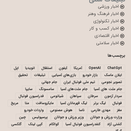
اخبار ورزشی
اخبار فرهنگ وهنر
اخبار تکنولوژی
اخبار کسب و کار
اخبار اقتصادی
اخبار سلامتی
برچسب‌ها
ChatGpt
OpenAI
آمریکا
آیفون
استقلال
انویدیا
اپل
ایلان ماسک
بازار خودرو
بازی‌های آسیایی
تبلیغات
تحقیق
تصویر نجومی
تیم ملی فوتبال ایران
جام جهانی
جام ملت های آسیا
جام ملت‌های آسیا
سامسونگ
سایپا
سردار آزمون
سرطان
سپاهان
شیائومی
فدراسیون فوتبال
فوتبال
لیگ برتر
لیگ قهرمانان آسیا
مایکروسافت
متا
مریخ
مغز
مهدی طارمی
ناسا
هوش مصنوعی
واردات خودرو
وزارت ورزش و جوانان
وزیر ورزش و جوانان
پرسپولیس
چین
کشتی آزاد
کنفدراسیون فوتبال آسیا
کوالکام
کپی لینک
گلکسی