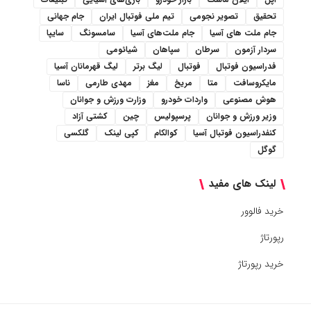
تحقیق
تصویر نجومی
تیم ملی فوتبال ایران
جام جهانی
جام ملت های آسیا
جام ملت‌های آسیا
سامسونگ
سایپا
سردار آزمون
سرطان
سپاهان
شیائومی
فدراسیون فوتبال
فوتبال
لیگ برتر
لیگ قهرمانان آسیا
مایکروسافت
متا
مریخ
مغز
مهدی طارمی
ناسا
هوش مصنوعی
واردات خودرو
وزارت ورزش و جوانان
وزیر ورزش و جوانان
پرسپولیس
چین
کشتی آزاد
کنفدراسیون فوتبال آسیا
کوالکام
کپی لینک
گلکسی
گوگل
لینک های مفید
خرید فالوور
رپورتاژ
خرید رپورتاژ