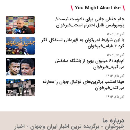
You Might Also Like
جام حذفی جایی برای نادرست نیست/
پرسپولیس قابل احترام است_خبرخوان
آذر ۲۶, ۱۴۰۴
با این شرایط نمی‌توان به قهرمانی استقلال فکر
کرد + فیلم_خبرخوان
آذر ۲۶, ۱۴۰۴
ام‌باپه ۶۱ میلیون یورو از باشگاه سابقش
می‌گیرد_خبرخوان
آذر ۲۵, ۱۴۰۴
فیفا امشب برترین‌های فوتبال جهان را معارفه
می‌کند_خبرخوان
آذر ۲۵, ۱۴۰۴
درباره ما
خبرخوان - برگزیده ترین اخبار ایران وجهان - اخبار