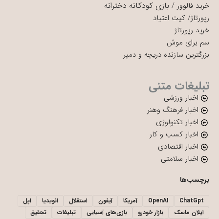
بازی کودکانه دخترانه
خرید فالوور
/
رپورتاژ
/
کیت اعتیاد
خرید رپورتاژ
سم برای موش
بزرگترین سازنده دریچه و دمپر
تبلیغات متنی
اخبار ورزشی
اخبار فرهنگ وهنر
اخبار تکنولوژی
اخبار کسب و کار
اخبار اقتصادی
اخبار سلامتی
برچسب‌ها
ChatGpt
OpenAI
آمریکا
آیفون
استقلال
انویدیا
اپل
ایلان ماسک
بازار خودرو
بازی‌های آسیایی
تبلیغات
تحقیق