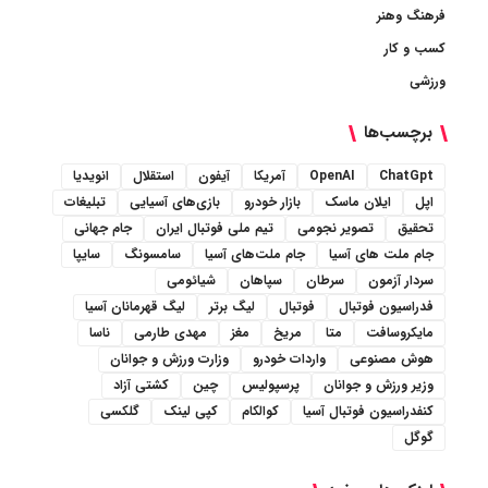
فرهنگ وهنر
کسب و کار
ورزشی
برچسب‌ها
ChatGpt
OpenAI
آمریکا
آیفون
استقلال
انویدیا
اپل
ایلان ماسک
بازار خودرو
بازی‌های آسیایی
تبلیغات
تحقیق
تصویر نجومی
تیم ملی فوتبال ایران
جام جهانی
جام ملت های آسیا
جام ملت‌های آسیا
سامسونگ
سایپا
سردار آزمون
سرطان
سپاهان
شیائومی
فدراسیون فوتبال
فوتبال
لیگ برتر
لیگ قهرمانان آسیا
مایکروسافت
متا
مریخ
مغز
مهدی طارمی
ناسا
هوش مصنوعی
واردات خودرو
وزارت ورزش و جوانان
وزیر ورزش و جوانان
پرسپولیس
چین
کشتی آزاد
کنفدراسیون فوتبال آسیا
کوالکام
کپی لینک
گلکسی
گوگل