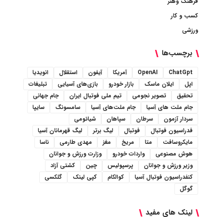
فرهنگ وهنر
کسب و کار
ورزشی
برچسب‌ها
ChatGpt
OpenAI
آمریکا
آیفون
استقلال
انویدیا
اپل
ایلان ماسک
بازار خودرو
بازی‌های آسیایی
تبلیغات
تحقیق
تصویر نجومی
تیم ملی فوتبال ایران
جام جهانی
جام ملت های آسیا
جام ملت‌های آسیا
سامسونگ
سایپا
سردار آزمون
سرطان
سپاهان
شیائومی
فدراسیون فوتبال
فوتبال
لیگ برتر
لیگ قهرمانان آسیا
مایکروسافت
متا
مریخ
مغز
مهدی طارمی
ناسا
هوش مصنوعی
واردات خودرو
وزارت ورزش و جوانان
وزیر ورزش و جوانان
پرسپولیس
چین
کشتی آزاد
کنفدراسیون فوتبال آسیا
کوالکام
کپی لینک
گلکسی
گوگل
لینک های مفید