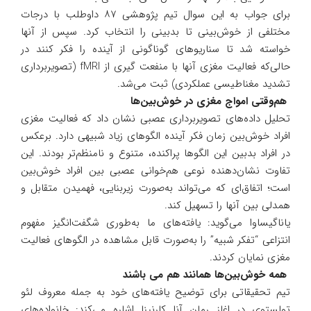
برای جواب به این سوال تیم پژوهشی ۸۷ داوطلب با درجات
مختلفی از خوش‌بینی تا بدبینی را انتخاب کرد. سپس از آنها
خواسته شد تا سناریو‌های گوناگونی از آینده را فکر کنند در
حالی‌که فعالیت مغزی آنها با منفعت گیری از fMRI (تصویربرداری
تشدید مغناطیسی عملکردی) ثبت می‌شد.
هم‌وقتی امواج مغزی در خوش‌بین‌ها
تحلیل داده‌های تصویربرداری عصبی نشان داد که فعالیت مغزی
افراد خوش‌بین زمان فکر آینده الگو‌های زیاد شبیهی دارد. برعکس
در افراد بدبین این الگو‌ها پراکنده، متنوع و نامنظم‌تر بودند. این
تفاوت نشان‌دهنده نوعی هم‌خوانی عصبی بین افراد خوش‌بین
است؛ اتفاق‌ای که می‌تواند به‌صورت زیربنایی، فهمیدن متقابل و
همدلی بین آنها را تسهیل کند.
یاناگیساوا می‌گوید: یافته‌های ما به‌طوری شگفت‌انگیز مفهوم
انتزاعی “تفکر شبیه” را به‌صورت قابل مشاهده در الگو‌های فعالیت
مغزی نمایان کردند.
همه خوش‌بین‌ها همانند هم می باشند
تیم تحقیقاتی برای توضیح یافته‌های خود به جمله معروف لئو
تولستوی در اغاز رمان آنا کارنینا اشاره می‌کند: خانواده‌های