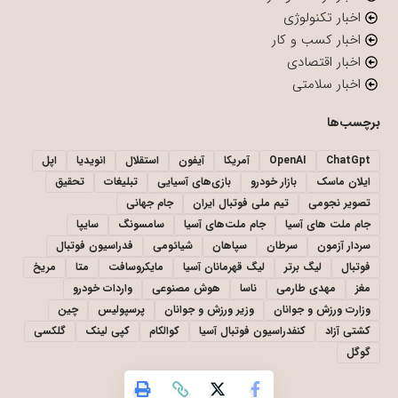
اخبار تکنولوژی
اخبار کسب و کار
اخبار اقتصادی
اخبار سلامتی
برچسب‌ها
ChatGpt
OpenAI
آمریکا
آیفون
استقلال
انویدیا
اپل
ایلان ماسک
بازار خودرو
بازی‌های آسیایی
تبلیغات
تحقیق
تصویر نجومی
تیم ملی فوتبال ایران
جام جهانی
جام ملت های آسیا
جام ملت‌های آسیا
سامسونگ
سایپا
سردار آزمون
سرطان
سپاهان
شیائومی
فدراسیون فوتبال
فوتبال
لیگ برتر
لیگ قهرمانان آسیا
مایکروسافت
متا
مریخ
مغز
مهدی طارمی
ناسا
هوش مصنوعی
واردات خودرو
وزارت ورزش و جوانان
وزیر ورزش و جوانان
پرسپولیس
چین
کشتی آزاد
کنفدراسیون فوتبال آسیا
کوالکام
کپی لینک
گلکسی
گوگل