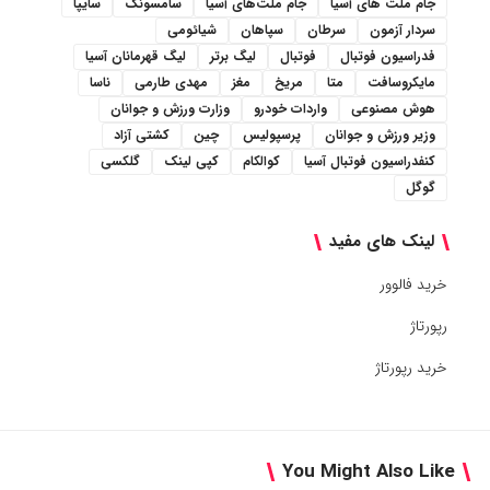
جام ملت های آسیا
جام ملت‌های آسیا
سامسونگ
سایپا
سردار آزمون
سرطان
سپاهان
شیائومی
فدراسیون فوتبال
فوتبال
لیگ برتر
لیگ قهرمانان آسیا
مایکروسافت
متا
مریخ
مغز
مهدی طارمی
ناسا
هوش مصنوعی
واردات خودرو
وزارت ورزش و جوانان
وزیر ورزش و جوانان
پرسپولیس
چین
کشتی آزاد
کنفدراسیون فوتبال آسیا
کوالکام
کپی لینک
گلکسی
گوگل
لینک های مفید
خرید فالوور
رپورتاژ
خرید رپورتاژ
You Might Also Like