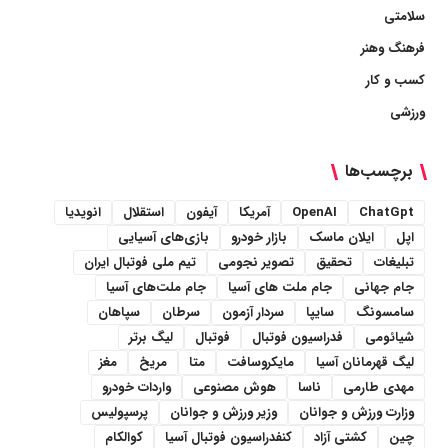
سلامتی
فرهنگ وهنر
کسب و کار
ورزشی
برچسب‌ها
ChatGpt
OpenAI
آمریکا
آیفون
استقلال
انویدیا
اپل
ایلان ماسک
بازار خودرو
بازی‌های آسیایی
تبلیغات
تحقیق
تصویر نجومی
تیم ملی فوتبال ایران
جام جهانی
جام ملت های آسیا
جام ملت‌های آسیا
سامسونگ
سایپا
سردار آزمون
سرطان
سپاهان
شیائومی
فدراسیون فوتبال
فوتبال
لیگ برتر
لیگ قهرمانان آسیا
مایکروسافت
متا
مریخ
مغز
مهدی طارمی
ناسا
هوش مصنوعی
واردات خودرو
وزارت ورزش و جوانان
وزیر ورزش و جوانان
پرسپولیس
چین
کشتی آزاد
کنفدراسیون فوتبال آسیا
کوالکام