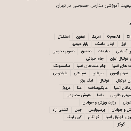
یفیت آموزشی مدارس خصوصی در تهران
ا
C
OpenAI
آمریکا
آیفون
استقلال
اپل
ایلان ماسک
بازار خودرو
ی آسیایی
تبلیغات
تحقیق
تصویر نجومی
فوتبال ایران
جام جهانی
 های آسیا
جام ملت‌های آسیا
سامسونگ
سردار آزمون
سرطان
سپاهان
شیائومی
ن فوتبال
فوتبال
لیگ برتر
مانان آسیا
مایکروسافت
متا
مریخ
مهدی طارمی
ناسا
هوش مصنوعی
خودرو
وزارت ورزش و جوانان
زش و جوانان
پرسپولیس
چین
کشتی آزاد
یون فوتبال آسیا
کوالکام
کپی لینک
گوگل