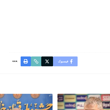
فیسبوک