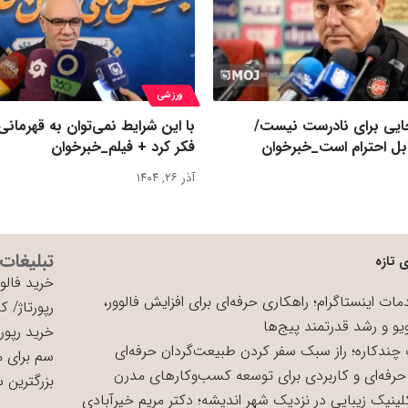
ورزشی
یی برای نادرست نیست/
با این شرایط نمی‌توان به قهرمانی
بل احترام است_خبرخوان
فکر کرد + فیلم_خبرخوان
آذر ۲۶, ۱۴۰۴
تبلیغات
 تازه
خرید فالوو
ات اینستاگرام؛ راهکاری حرفه‌ای برای افزایش فالوور،
رپورتاژ
/
کی
یو و رشد قدرتمند پیج‌ها
خرید رپورت
چندکاره؛ راز سبک سفر کردن طبیعت‌گردان حرفه‌ای
سم برای 
حرفه‌ای و کاربردی برای توسعه کسب‌وکارهای مدرن
بزرگترین 
لینیک زیبایی در نزدیک شهر اندیشه؛ دکتر مریم خیرآبادی