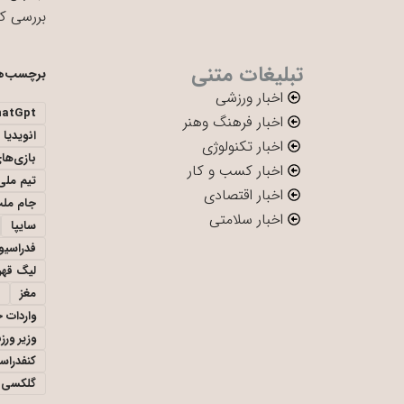
بررسی ک
تبلیغات متنی
برچسب‌ه
اخبار ورزشی
hatGpt
اخبار فرهنگ وهنر
انویدیا
اخبار تکنولوژی
بازی‌ها
اخبار کسب و کار
تیم ملی 
اخبار اقتصادی
جام ملت
اخبار سلامتی
سایپا
فدراسیو
لیگ قهر
مغز
واردات 
وزیر ور
کنفدراس
گلکسی