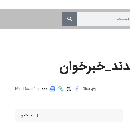
دند_خبرخوان
1 Min Read
Share
جستجو