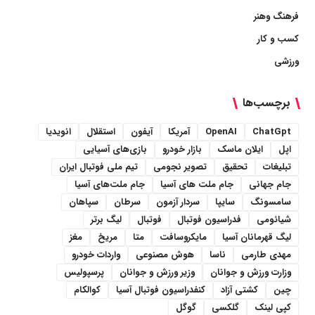
فرهنگ وهنر
کسب و کار
ورزشی
برچسب‌ها
ChatGpt
OpenAI
آمریکا
آیفون
استقلال
انویدیا
اپل
ایلان ماسک
بازار خودرو
بازی‌های آسیایی
تبلیغات
تحقیق
تصویر نجومی
تیم ملی فوتبال ایران
جام جهانی
جام ملت های آسیا
جام ملت‌های آسیا
سامسونگ
سایپا
سردار آزمون
سرطان
سپاهان
شیائومی
فدراسیون فوتبال
فوتبال
لیگ برتر
لیگ قهرمانان آسیا
مایکروسافت
متا
مریخ
مغز
مهدی طارمی
ناسا
هوش مصنوعی
واردات خودرو
وزارت ورزش و جوانان
وزیر ورزش و جوانان
پرسپولیس
چین
کشتی آزاد
کنفدراسیون فوتبال آسیا
کوالکام
کپی لینک
گلکسی
گوگل