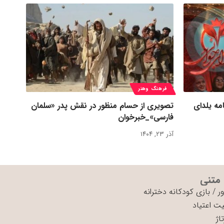
فرهنگ وهنر
مه یلدای
تصویری از حسام منظور در نقش پدر «سلمان
فارسی»_خبرخوان
آذر ۲۳, ۱۴۰۴
 متنی
ر
/
بازی کودکانه دخترانه
ت اعتیاد
اژ