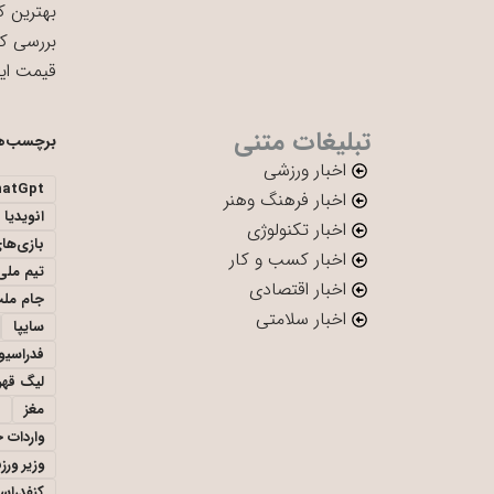
بهترین ک
بررسی ک
قیمت ای
تبلیغات متنی
برچسب‌ه
اخبار ورزشی
hatGpt
اخبار فرهنگ وهنر
انویدیا
اخبار تکنولوژی
بازی‌ها
اخبار کسب و کار
تیم ملی 
اخبار اقتصادی
جام ملت
اخبار سلامتی
سایپا
فدراسیو
لیگ قهر
مغز
واردات 
وزیر ور
کنفدراس