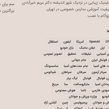
لینیک زیبایی در نزدیک شهر اندیشه؛ دکتر مریم خیرآبادی
سم برای 
یفیت آموزشی مدارس خصوصی در تهران
بزرگترین 
زوگام با نصب
ا
C
OpenAI
آمریکا
آیفون
استقلال
اپل
ایلان ماسک
بازار خودرو
ی آسیایی
تبلیغات
تحقیق
تصویر نجومی
فوتبال ایران
جام جهانی
 های آسیا
جام ملت‌های آسیا
سامسونگ
سردار آزمون
سرطان
سپاهان
شیائومی
ن فوتبال
فوتبال
لیگ برتر
مانان آسیا
مایکروسافت
متا
مریخ
مهدی طارمی
ناسا
هوش مصنوعی
خودرو
وزارت ورزش و جوانان
زش و جوانان
پرسپولیس
چین
کشتی آزاد
یون فوتبال آسیا
کوالکام
کپی لینک