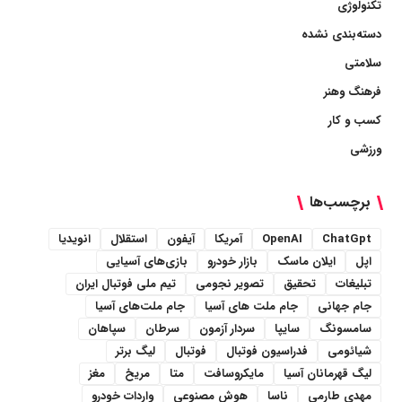
تکنولوژی
دسته‌بندی نشده
سلامتی
فرهنگ وهنر
کسب و کار
ورزشی
برچسب‌ها
ChatGpt
OpenAI
آمریکا
آیفون
استقلال
انویدیا
اپل
ایلان ماسک
بازار خودرو
بازی‌های آسیایی
تبلیغات
تحقیق
تصویر نجومی
تیم ملی فوتبال ایران
جام جهانی
جام ملت های آسیا
جام ملت‌های آسیا
سامسونگ
سایپا
سردار آزمون
سرطان
سپاهان
شیائومی
فدراسیون فوتبال
فوتبال
لیگ برتر
لیگ قهرمانان آسیا
مایکروسافت
متا
مریخ
مغز
مهدی طارمی
ناسا
هوش مصنوعی
واردات خودرو