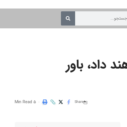
د داد، باور
5 Min Read
Share