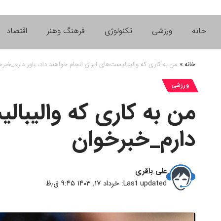
خانه
ورزشی
تکنولوژی
فرهنگ وهنر
اقتصاد
خانه
»
من به کاری که والیبالیست‌های ایران انجام خواهند داد، باور دارم_خبر
ورزشی
من به کاری که والیبالی
دارم_خبرخوان
علی باقری
Last updated: خرداد ۱۷, ۱۴۰۳ ۹:۴۵ ق٫ظ