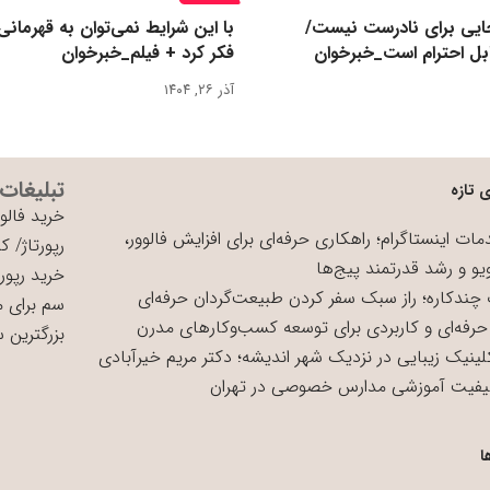
یی برای نادرست نیست/
با این شرایط نمی‌توان به قهرمانی
بل احترام است_خبرخوان
فکر کرد + فیلم_خبرخوان
آذر ۲۶, ۱۴۰۴
تبلیغات
 تازه
خرید فالوو
ات اینستاگرام؛ راهکاری حرفه‌ای برای افزایش فالوور،
رپورتاژ
/
کی
یو و رشد قدرتمند پیج‌ها
خرید رپورت
چندکاره؛ راز سبک سفر کردن طبیعت‌گردان حرفه‌ای
سم برای 
حرفه‌ای و کاربردی برای توسعه کسب‌وکارهای مدرن
بزرگترین 
لینیک زیبایی در نزدیک شهر اندیشه؛ دکتر مریم خیرآبادی
یفیت آموزشی مدارس خصوصی در تهران
ا