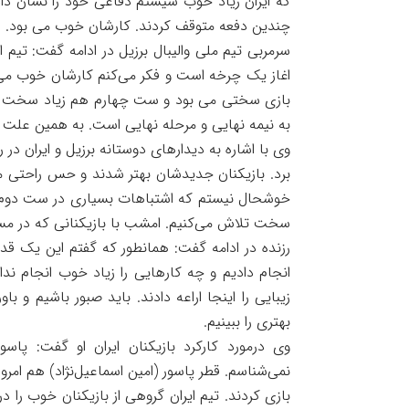
که ایران زیاد خوب سیستم دفاعی خود را نشان داد
چندین دفعه متوقف کردند. کارشان خوب می بود.
سرمربی تیم ملی والیبال برزیل در ادامه گفت: تیم ای
اغاز یک چرخه است و فکر می‌کنم کارشان خوب می بو
بازی سختی می بود و ست چهارم هم زیاد سخت می
به نیمه نهایی و مرحله نهایی است. به همین علت پیرو
وی با اشاره به دیدارهای دوستانه برزیل و ایران در ر
برد. بازیکنان جدیدشان بهتر شدند و حس راحتی می
خوشحال نیستم که اشتباهات بسیاری در ست دوم دا
سخت تلاش می‌کنیم. امشب با بازیکنانی که در مسابقه
رزنده در ادامه گفت: همانطور که گفتم این یک قدم 
انجام دادیم و چه کارهایی را زیاد خوب انجام ند
زیبایی را اینجا اراعه دادند. باید صبور باشیم و ب
بهتری را ببینیم.
وی درمورد کارکرد بازیکنان ایران او گفت: پاسو
نمی‌شناسم. قطر پاسور (امین اسماعیل‌نژاد) هم امرو
بازی کردند. تیم ایران گروهی از بازیکنان خوب را در