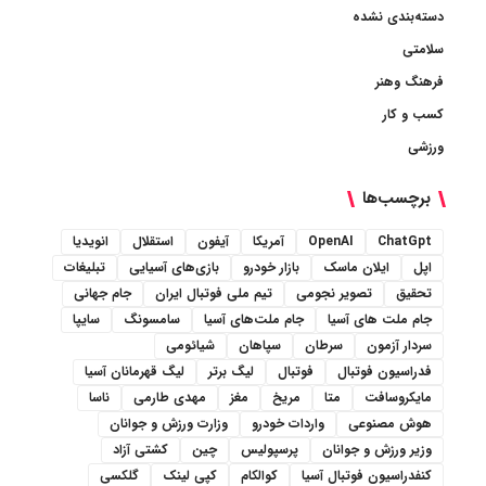
دسته‌بندی نشده
سلامتی
فرهنگ وهنر
کسب و کار
ورزشی
برچسب‌ها
ChatGpt
OpenAI
آمریکا
آیفون
استقلال
انویدیا
اپل
ایلان ماسک
بازار خودرو
بازی‌های آسیایی
تبلیغات
تحقیق
تصویر نجومی
تیم ملی فوتبال ایران
جام جهانی
جام ملت های آسیا
جام ملت‌های آسیا
سامسونگ
سایپا
سردار آزمون
سرطان
سپاهان
شیائومی
فدراسیون فوتبال
فوتبال
لیگ برتر
لیگ قهرمانان آسیا
مایکروسافت
متا
مریخ
مغز
مهدی طارمی
ناسا
هوش مصنوعی
واردات خودرو
وزارت ورزش و جوانان
وزیر ورزش و جوانان
پرسپولیس
چین
کشتی آزاد
کنفدراسیون فوتبال آسیا
کوالکام
کپی لینک
گلکسی