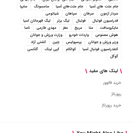
جام ملت های آسیا
جام ملت‌های آسیا
سامسونگ
سایپا
سردار آزمون
سرطان
سپاهان
شیائومی
فدراسیون فوتبال
فوتبال
لیگ برتر
لیگ قهرمانان آسیا
مایکروسافت
متا
مریخ
مغز
مهدی طارمی
ناسا
هوش مصنوعی
واردات خودرو
وزارت ورزش و جوانان
وزیر ورزش و جوانان
پرسپولیس
چین
کشتی آزاد
کنفدراسیون فوتبال آسیا
کوالکام
کپی لینک
گلکسی
گوگل
لینک های مفید
خرید فالوور
رپورتاژ
خرید رپورتاژ