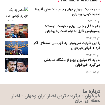
You Might Also Like
مصر به یک چهارم نهایی جام ملت‌های آفریقا
صعود کرد_خبرخوان
دی ۱۶, ۱۴۰۴
جام حذفی جایی برای نادرست نیست/
پرسپولیس قابل احترام است_خبرخوان
آذر ۲۶, ۱۴۰۴
با این شرایط نمی‌توان به قهرمانی استقلال فکر
کرد + فیلم_خبرخوان
آذر ۲۶, ۱۴۰۴
ام‌باپه ۶۱ میلیون یورو از باشگاه سابقش
می‌گیرد_خبرخوان
آذر ۲۵, ۱۴۰۴
درباره ما
خبرخوان - برگزیده ترین اخبار ایران وجهان - اخبار
لحظه ای ایران