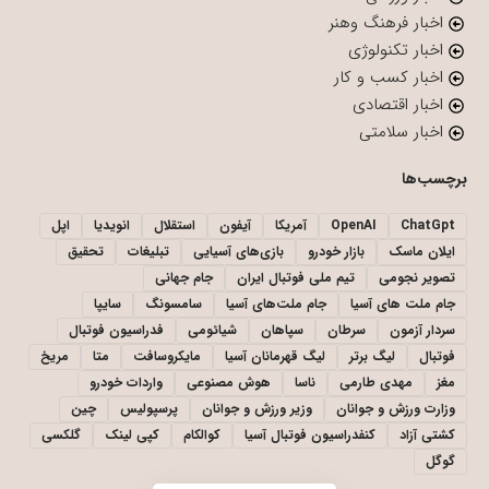
اخبار فرهنگ وهنر
اخبار تکنولوژی
اخبار کسب و کار
اخبار اقتصادی
اخبار سلامتی
برچسب‌ها
ChatGpt
OpenAI
آمریکا
آیفون
استقلال
انویدیا
اپل
ایلان ماسک
بازار خودرو
بازی‌های آسیایی
تبلیغات
تحقیق
تصویر نجومی
تیم ملی فوتبال ایران
جام جهانی
جام ملت های آسیا
جام ملت‌های آسیا
سامسونگ
سایپا
سردار آزمون
سرطان
سپاهان
شیائومی
فدراسیون فوتبال
فوتبال
لیگ برتر
لیگ قهرمانان آسیا
مایکروسافت
متا
مریخ
مغز
مهدی طارمی
ناسا
هوش مصنوعی
واردات خودرو
وزارت ورزش و جوانان
وزیر ورزش و جوانان
پرسپولیس
چین
کشتی آزاد
کنفدراسیون فوتبال آسیا
کوالکام
کپی لینک
گلکسی
گوگل