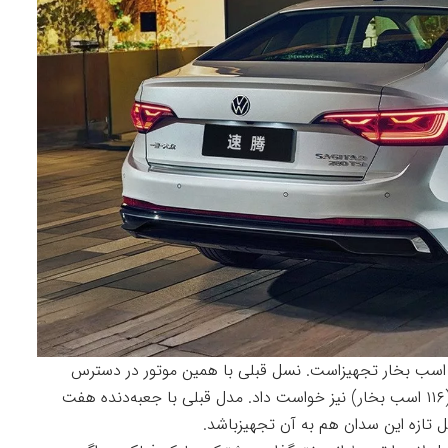
اگیتار L به یک موتور ۱.۵ لیتری توربو با قوت ۱۶۰ اسب بخار تجهیزاست. نسل قبلی با همین موتور در دسترس
است، اگرچه می‌توان آن را با موتور ۱.۲ لیتری توربو (۱۱۶ اسب بخار) نیز خواست داد. مدل قبلی با جعبه‌دنده هفت