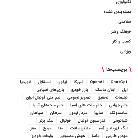
تکنولوژی
دسته‌بندی نشده
سلامتی
فرهنگ وهنر
کسب و کار
ورزشی
برچسب‌ها
ChatGpt
OpenAI
آمریکا
آیفون
استقلال
انویدیا
اپل
ایلان ماسک
بازار خودرو
بازی‌های آسیایی
تبلیغات
تحقیق
تصویر نجومی
تیم ملی فوتبال ایران
جام جهانی
جام ملت های آسیا
جام ملت‌های آسیا
سامسونگ
سایپا
سردار آزمون
سرطان
سپاهان
شیائومی
فدراسیون فوتبال
فوتبال
لیگ برتر
لیگ قهرمانان آسیا
مایکروسافت
متا
مریخ
مغز
مهدی طارمی
ناسا
هوش مصنوعی
واردات خودرو