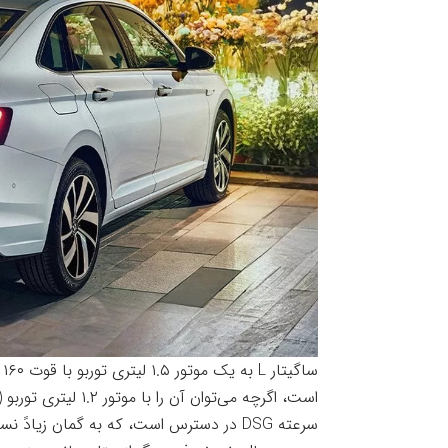
س
سرعته DSG در دسترس است، که به گمان زیادً نسل تازه این سدان هم به آن تجهیزباشد.