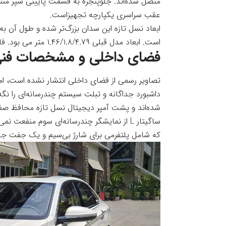
عقب سراسری یکپارچه تجهیزاست.
است. ابعاد مدل قبلی ۱.۴۶/۱.۸/۴.۷۹ متر می بود. فاصله محوری همان ۲.۷۳ متر باقی مانده است.
فضای داخلی و مشخصات فنی ف
تصاویر رسمی از فضای داخلی انتشار نشده است، ام
داشبورد جداگانه و تبلت سیستم چندرسانه‌ای را نگ
شده‌اند و پشت آمپر دیجیتال نسل تازه محافظ صفح
ساگیتار L از نمایشگر چندرسانه‌ای سوم منف
که شامل پلتفرمی برای شارژ بی‌سیم و یک جفت جالی