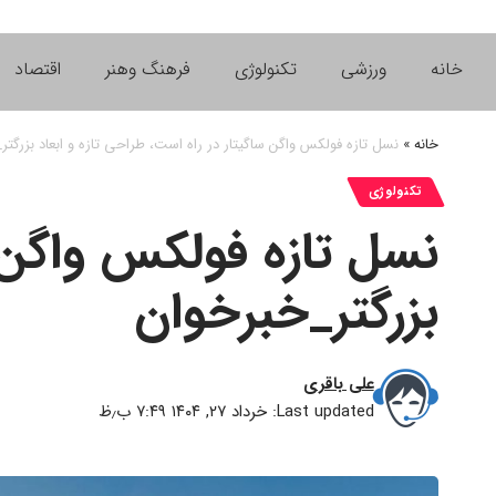
خانه
ورزشی
تکنولوژی
فرهنگ وهنر
اقتصاد
خانه
»
نسل تازه فولکس واگن ساگیتار در راه است، طراحی تازه و ابعاد بزرگتر
تکنولوژی
نسل تازه فولکس واگن س
بزرگتر_خبرخوان
علی باقری
Last updated: خرداد ۲۷, ۱۴۰۴ ۷:۴۹ ب٫ظ