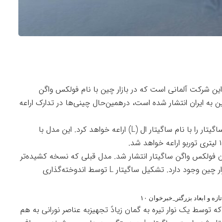
ن شرکت آلمانی است که در بازار چین با نام فولکس واگن
ن به ایران انتشار شده است، درهمین‌حال چینی‌ها در تدارک اراعه
برند فولکس واگن به‌زودی نسل تازه سدان چهاردر ساگیتار را با نام ساگیتار ال (L) اراعه خواهد کرد. این مدل با
 فولکس واگن ساگیتار انتشار شد. مدل قبلی که نسخه کشیده‌تر
فولکس واگن جتا است، از سال ۲۰۱۹ تا بحال در بازار چین وجود دارد. تشکیل ساگیتار L توسط اندوخته‌گذاری
 و ابعاد بزرگتر_خبرخوان ۱۰
غ‌های جلوی LED باریکی است که توسط یک نوار تیره به گمان زیادً تجهیزبه عناصر نورانی به هم