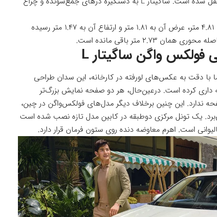
متصل شده‌اند. جلوپنجره به قسمت پایینی سپر منتقل شده است. ساگیتار L به دستگیره‌ درهای جمع‌شونده و چراغ
ابعاد نسل تازه این سدان بزرگ‌تر شده و طول آن به ۴.۸۱ متر، عرض آن به ۱.۸۱ متر و ارتفاع آن به ۱.۴۷ متر رسیده
ولکس واگن ساگیتار L
ا با دقت به عکس‌های لورفته در کارخانه، این سدان طراحی
ه داری کرده است. درعین‌حال، هر دو صفحه نمایش بزرگ‌تر
ه ندارد. این چنین برخلاف دیگر مدل‌های فولکس‌واگن در چین،
عت نمی‌برد. یک تونل مرکزی دوطبقه در کابین مدل تازه نصب شده است
وانی است. اهرم معاوضه دنده روی ستون فرمان قرار دارد.