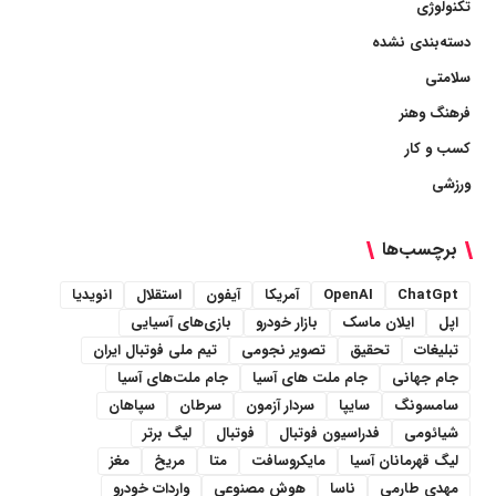
تکنولوژی
دسته‌بندی نشده
سلامتی
فرهنگ وهنر
کسب و کار
ورزشی
برچسب‌ها
ChatGpt
OpenAI
آمریکا
آیفون
استقلال
انویدیا
اپل
ایلان ماسک
بازار خودرو
بازی‌های آسیایی
تبلیغات
تحقیق
تصویر نجومی
تیم ملی فوتبال ایران
جام جهانی
جام ملت های آسیا
جام ملت‌های آسیا
سامسونگ
سایپا
سردار آزمون
سرطان
سپاهان
شیائومی
فدراسیون فوتبال
فوتبال
لیگ برتر
لیگ قهرمانان آسیا
مایکروسافت
متا
مریخ
مغز
مهدی طارمی
ناسا
هوش مصنوعی
واردات خودرو