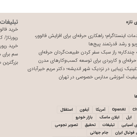
تبلیغات
 تازه
خرید فالوو
ات اینستاگرام؛ راهکاری حرفه‌ای برای افزایش فالوور،
رپورتاژ
/
کی
یو و رشد قدرتمند پیج‌ها
خرید رپورت
چندکاره؛ راز سبک سفر کردن طبیعت‌گردان حرفه‌ای
سم برای 
حرفه‌ای و کاربردی برای توسعه کسب‌وکارهای مدرن
بزرگترین 
لینیک زیبایی در نزدیک شهر اندیشه؛ دکتر مریم خیرآبادی
یفیت آموزشی مدارس خصوصی در تهران
ا
C
OpenAI
آمریکا
آیفون
استقلال
اپل
ایلان ماسک
بازار خودرو
ی آسیایی
تبلیغات
تحقیق
تصویر نجومی
فوتبال ایران
جام جهانی