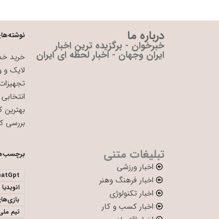
درباره ما
نوشته‌های
خبرخوان - برگزیده ترین اخبار
ایران وجهان - اخبار لحظه ای ایران
خرید خدم
لایک و و
تجهیزات 
انتخابی 
بهترین ک
بررسی ک
تبلیغات متنی
برچسب‌ه
اخبار ورزشی
hatGpt
اخبار فرهنگ وهنر
انویدیا
اخبار تکنولوژی
بازی‌ها
اخبار کسب و کار
تیم ملی 