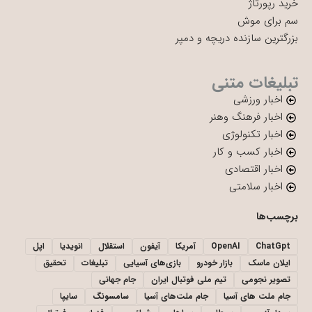
خرید رپورتاژ
سم برای موش
بزرگترین سازنده دریچه و دمپر
تبلیغات متنی
اخبار ورزشی
اخبار فرهنگ وهنر
اخبار تکنولوژی
اخبار کسب و کار
اخبار اقتصادی
اخبار سلامتی
برچسب‌ها
ChatGpt
OpenAI
آمریکا
آیفون
استقلال
انویدیا
اپل
ایلان ماسک
بازار خودرو
بازی‌های آسیایی
تبلیغات
تحقیق
تصویر نجومی
تیم ملی فوتبال ایران
جام جهانی
جام ملت های آسیا
جام ملت‌های آسیا
سامسونگ
سایپا