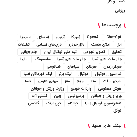
کسب و کار
ورزشی
برچسب‌ها
ChatGpt
OpenAI
آمریکا
آیفون
استقلال
انویدیا
اپل
ایلان ماسک
بازار خودرو
بازی‌های آسیایی
تبلیغات
تحقیق
تصویر نجومی
تیم ملی فوتبال ایران
جام جهانی
جام ملت های آسیا
جام ملت‌های آسیا
سامسونگ
سایپا
سردار آزمون
سرطان
سپاهان
شیائومی
فدراسیون فوتبال
فوتبال
لیگ برتر
لیگ قهرمانان آسیا
مایکروسافت
متا
مریخ
مغز
مهدی طارمی
ناسا
هوش مصنوعی
واردات خودرو
وزارت ورزش و جوانان
وزیر ورزش و جوانان
پرسپولیس
چین
کشتی آزاد
کنفدراسیون فوتبال آسیا
کوالکام
کپی لینک
گلکسی
گوگل
لینک های مفید