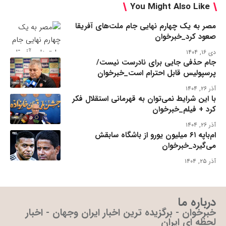
You Might Also Like
مصر به یک چهارم نهایی جام ملت‌های آفریقا
صعود کرد_خبرخوان
دی ۱۶, ۱۴۰۴
جام حذفی جایی برای نادرست نیست/
پرسپولیس قابل احترام است_خبرخوان
آذر ۲۶, ۱۴۰۴
با این شرایط نمی‌توان به قهرمانی استقلال فکر
کرد + فیلم_خبرخوان
آذر ۲۶, ۱۴۰۴
ام‌باپه ۶۱ میلیون یورو از باشگاه سابقش
می‌گیرد_خبرخوان
آذر ۲۵, ۱۴۰۴
درباره ما
خبرخوان - برگزیده ترین اخبار ایران وجهان - اخبار
لحظه ای ایران