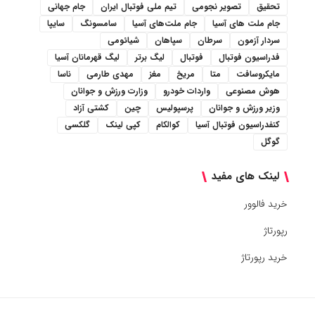
تحقیق
تصویر نجومی
تیم ملی فوتبال ایران
جام جهانی
جام ملت های آسیا
جام ملت‌های آسیا
سامسونگ
سایپا
سردار آزمون
سرطان
سپاهان
شیائومی
فدراسیون فوتبال
فوتبال
لیگ برتر
لیگ قهرمانان آسیا
مایکروسافت
متا
مریخ
مغز
مهدی طارمی
ناسا
هوش مصنوعی
واردات خودرو
وزارت ورزش و جوانان
وزیر ورزش و جوانان
پرسپولیس
چین
کشتی آزاد
کنفدراسیون فوتبال آسیا
کوالکام
کپی لینک
گلکسی
گوگل
لینک های مفید
خرید فالوور
رپورتاژ
خرید رپورتاژ