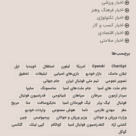
اخبار ورزشی
اخبار فرهنگ وهنر
اخبار تکنولوژی
اخبار کسب و کار
اخبار اقتصادی
اخبار سلامتی
برچسب‌ها
ChatGpt
OpenAI
آمریکا
آیفون
استقلال
انویدیا
اپل
ایلان ماسک
بازار خودرو
بازی‌های آسیایی
تبلیغات
تحقیق
تصویر نجومی
تیم ملی فوتبال ایران
جام جهانی
جام ملت های آسیا
جام ملت‌های آسیا
سامسونگ
سایپا
سردار آزمون
سرطان
سپاهان
شیائومی
فدراسیون فوتبال
فوتبال
لیگ برتر
لیگ قهرمانان آسیا
مایکروسافت
متا
مریخ
مغز
مهدی طارمی
ناسا
هوش مصنوعی
واردات خودرو
وزارت ورزش و جوانان
وزیر ورزش و جوانان
پرسپولیس
چین
کشتی آزاد
کنفدراسیون فوتبال آسیا
کوالکام
کپی لینک
گلکسی
گوگل