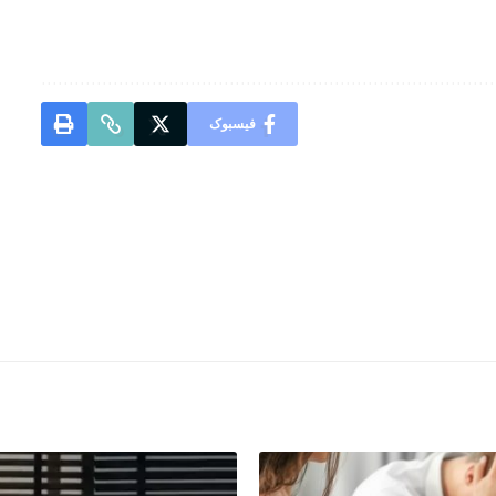
فیسبوک