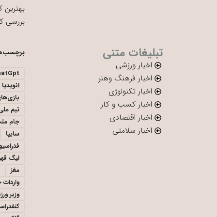
بهترین ک
بررسی ک
تبلیغات متنی
برچسب‌ه
اخبار ورزشی
hatGpt
اخبار فرهنگ وهنر
انویدیا
اخبار تکنولوژی
بازی‌ها
اخبار کسب و کار
تیم ملی 
اخبار اقتصادی
جام ملت
اخبار سلامتی
سایپا
فدراسیو
لیگ قهر
مغز
واردات 
وزیر ور
کنفدراس