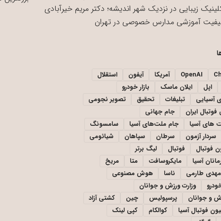
لینیک زیبایی در نزدیک شهر اندیشه؛ دکتر مریم خیرآبادی
یفیت آموزشی مدارس خصوصی در تهران
ا
C
OpenAI
آمریکا
آیفون
استقلال
اپل
ایلان ماسک
بازار خودرو
ی آسیایی
تبلیغات
تحقیق
تصویر نجومی
فوتبال ایران
جام جهانی
 های آسیا
جام ملت‌های آسیا
سامسونگ
سردار آزمون
سرطان
سپاهان
شیائومی
ن فوتبال
فوتبال
لیگ برتر
مانان آسیا
مایکروسافت
متا
مریخ
مهدی طارمی
ناسا
هوش مصنوعی
خودرو
وزارت ورزش و جوانان
زش و جوانان
پرسپولیس
چین
کشتی آزاد
یون فوتبال آسیا
کوالکام
کپی لینک