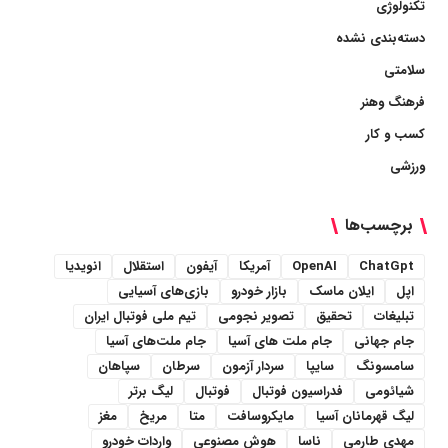
تکنولوژی
دسته‌بندی نشده
سلامتی
فرهنگ وهنر
کسب و کار
ورزشی
برچسب‌ها
ChatGpt
OpenAI
آمریکا
آیفون
استقلال
انویدیا
اپل
ایلان ماسک
بازار خودرو
بازی‌های آسیایی
تبلیغات
تحقیق
تصویر نجومی
تیم ملی فوتبال ایران
جام جهانی
جام ملت های آسیا
جام ملت‌های آسیا
سامسونگ
سایپا
سردار آزمون
سرطان
سپاهان
شیائومی
فدراسیون فوتبال
فوتبال
لیگ برتر
لیگ قهرمانان آسیا
مایکروسافت
متا
مریخ
مغز
مهدی طارمی
ناسا
هوش مصنوعی
واردات خودرو