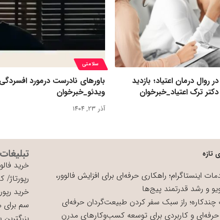
سلامتی
روال درمان اعتیاد؛ بازدید
باورهای نادرست درمورد افسردگی
کتر ترک اعتیاد_خبرخوان
ویدئو_خبرخوان
آذر ۲۳, ۱۴۰۴
تبلیغات
 تازه
خرید فالوو
ات اینستاگرام؛ راهکاری حرفه‌ای برای افزایش فالوور،
رپورتاژ
/
کی
یو و رشد قدرتمند پیج‌ها
خرید رپورت
چندکاره؛ راز سبک سفر کردن طبیعت‌گردان حرفه‌ای
سم برای 
حرفه‌ای و کاربردی برای توسعه کسب‌وکارهای مدرن
بزرگترین 