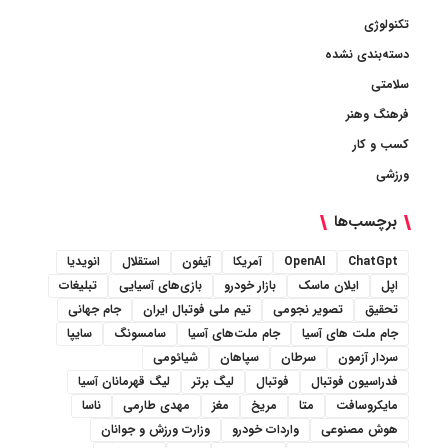
تکنولوژی
دسته‌بندی نشده
سلامتی
فرهنگ وهنر
کسب و کار
ورزشی
برچسب‌ها
ChatGpt
OpenAI
آمریکا
آیفون
استقلال
انویدیا
اپل
ایلان ماسک
بازار خودرو
بازی‌های آسیایی
تبلیغات
تحقیق
تصویر نجومی
تیم ملی فوتبال ایران
جام جهانی
جام ملت های آسیا
جام ملت‌های آسیا
سامسونگ
سایپا
سردار آزمون
سرطان
سپاهان
شیائومی
فدراسیون فوتبال
فوتبال
لیگ برتر
لیگ قهرمانان آسیا
مایکروسافت
متا
مریخ
مغز
مهدی طارمی
ناسا
هوش مصنوعی
واردات خودرو
وزارت ورزش و جوانان