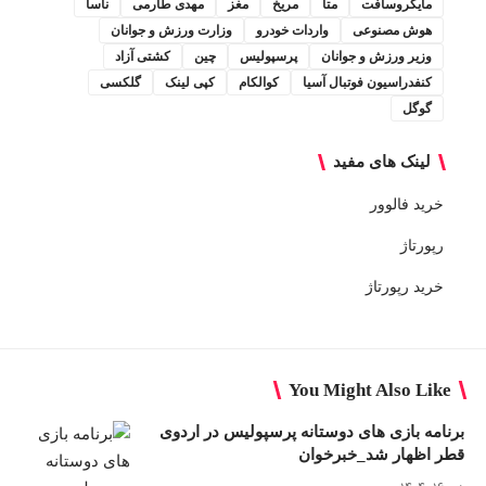
مایکروسافت
متا
مریخ
مغز
مهدی طارمی
ناسا
هوش مصنوعی
واردات خودرو
وزارت ورزش و جوانان
وزیر ورزش و جوانان
پرسپولیس
چین
کشتی آزاد
کنفدراسیون فوتبال آسیا
کوالکام
کپی لینک
گلکسی
گوگل
لینک های مفید
خرید فالوور
رپورتاژ
خرید رپورتاژ
You Might Also Like
برنامه بازی های دوستانه پرسپولیس در اردوی
قطر اظهار شد_خبرخوان