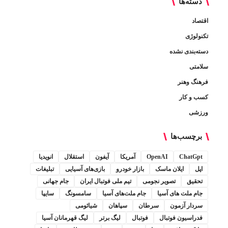
دسته‌ها
اقتصاد
تکنولوژی
دسته‌بندی نشده
سلامتی
فرهنگ وهنر
کسب و کار
ورزشی
برچسب‌ها
ChatGpt
OpenAI
آمریکا
آیفون
استقلال
انویدیا
اپل
ایلان ماسک
بازار خودرو
بازی‌های آسیایی
تبلیغات
تحقیق
تصویر نجومی
تیم ملی فوتبال ایران
جام جهانی
جام ملت های آسیا
جام ملت‌های آسیا
سامسونگ
سایپا
سردار آزمون
سرطان
سپاهان
شیائومی
فدراسیون فوتبال
فوتبال
لیگ برتر
لیگ قهرمانان آسیا