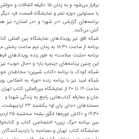
برقرار می‌شود و به زمان ۱۵ دق
با مسئولین حوزه نشر و نمایشگاه قسمت فرد دیگر از
برنامه‌های گزارشی «در شهر» و «در استان» نیز هم
آنتن می‌کنند.
شبکه افق نیز رویدادهای نمایشگاه بین المللی کت
برنامه از ساعت ۱۸:۳۰ به زمان نیم ساعت پخش می‌شود.
برنامه «مثبت سلامت» به طور زنده رویدادهای فره
این چنین برنامه‌های «پنجره باز» و «حال خوب» نیز ب
شبکه کودک با برنامه «کتاب شیرین» مخاطبان خود ر
شبکه امید نیز با برنامه زنده «نورا» به انعکاس رو
ساعت ۱۹ تا ۲۰ از نمایشگاه بین‌المللی 
جان و معارفه کتاب‌هایی راجع به زندگی شهدا و …
۱۹:۳۰ و «کاش غوره‌ها انگور بشه» سه‌شنبه ۲۵ اردیبهشت، ساعت ۲۲:۳۰ روی آنتن شبکه مستند می‌روال.
بین برنامه «برگ زرین» اختصاصی کتاب و کتابخو
نمایشگاه کتاب تهران و مصاحبه با بازدیدکنندگان و
با محوریت میهمانان کشورهای فارسی زبان در ن