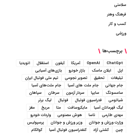
سلامتی
فرهنگ وهنر
کسب و کار
ورزشی
برچسب‌ها
ChatGpt
OpenAI
آمریکا
آیفون
استقلال
انویدیا
اپل
ایلان ماسک
بازار خودرو
بازی‌های آسیایی
تبلیغات
تحقیق
تصویر نجومی
تیم ملی فوتبال ایران
جام جهانی
جام ملت های آسیا
جام ملت‌های آسیا
سامسونگ
سایپا
سردار آزمون
سرطان
سپاهان
شیائومی
فدراسیون فوتبال
فوتبال
لیگ برتر
لیگ قهرمانان آسیا
مایکروسافت
متا
مریخ
مغز
مهدی طارمی
ناسا
هوش مصنوعی
واردات خودرو
وزارت ورزش و جوانان
وزیر ورزش و جوانان
پرسپولیس
چین
کشتی آزاد
کنفدراسیون فوتبال آسیا
کوالکام