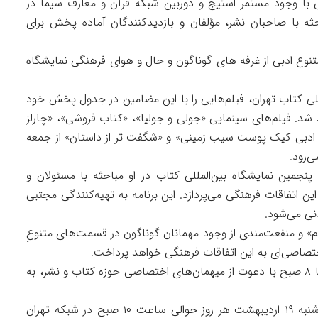
 با وجود مستمر استیج و دوربین شبکه قرآن و معارف سیما در
حثه با صاحبان نشر، مؤلفان و بازدیدکنندگان آماده پخش برای
تنوع ادبی از غرفه های گوناگون و حال و هوای فرهنگی نمایشگاه
للی کتاب تهران، فیلم‌هایی را با این مضامین در جدول پخش خود
ر شب ساعت ۲۱ پخش خواهد شد. فیلم‌های سینمایی «جولی و جولیا»، «کتاب فروشی»، «چارلز
جمن ادبی کیک پوست سیب زمینی» و «شگفت تر از داستان» از جمعه
ن با سی و پنجمین نمایشگاه بین‌المللی کتاب در او مباحثه با مسئولان و
ن اتفاقات فرهنگی می‌پردازد. این برنامه به تهیه‌کنندگی مجتبی
ردیم» و منفعت‌مندی از وجود مهمانان گوناگون در قسمت‌های متنوعِ
اختصاصی‌ای به این اتفاقات فرهنگی خواهد پرداخت.
برنامه «سلام تهران» هر روز صبح از ساعت ۰۶:۳۰ تا ۸ صبح با دعوت از میهمان‌های اختصاصی حوزه کتاب و نشر، به
این چنین ربط زنده با نمایشگاه کتاب از روز چهارشنبه ۱۹ اردیبهشت هر روز حوالی ساعت ۱۰ صبح در شبکه تهران