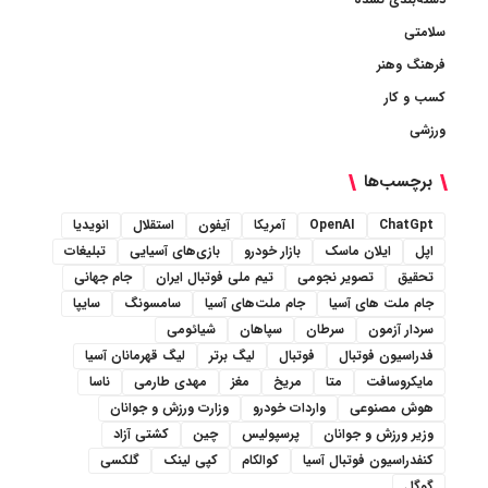
سلامتی
فرهنگ وهنر
کسب و کار
ورزشی
برچسب‌ها
ChatGpt
OpenAI
آمریکا
آیفون
استقلال
انویدیا
اپل
ایلان ماسک
بازار خودرو
بازی‌های آسیایی
تبلیغات
تحقیق
تصویر نجومی
تیم ملی فوتبال ایران
جام جهانی
جام ملت های آسیا
جام ملت‌های آسیا
سامسونگ
سایپا
سردار آزمون
سرطان
سپاهان
شیائومی
فدراسیون فوتبال
فوتبال
لیگ برتر
لیگ قهرمانان آسیا
مایکروسافت
متا
مریخ
مغز
مهدی طارمی
ناسا
هوش مصنوعی
واردات خودرو
وزارت ورزش و جوانان
وزیر ورزش و جوانان
پرسپولیس
چین
کشتی آزاد
کنفدراسیون فوتبال آسیا
کوالکام
کپی لینک
گلکسی
گوگل