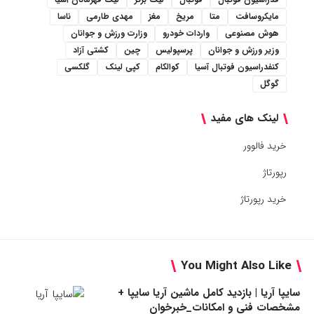
مایکروسافت
متا
مریخ
مغز
مهدی طارمی
ناسا
هوش مصنوعی
واردات خودرو
وزارت ورزش و جوانان
وزیر ورزش و جوانان
پرسپولیس
چین
کشتی آزاد
کنفدراسیون فوتبال آسیا
کوالکام
کپی لینک
گلکسی
گوگل
لینک های مفید
خرید فالوور
رپورتاژ
خرید رپورتاژ
You Might Also Like
سایپا آریا | بازدید کامل ماشین آریا سایپا +
مشخصات فنی و امکانات_خبرخوان