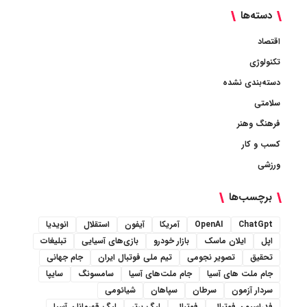
دسته‌ها
اقتصاد
تکنولوژی
دسته‌بندی نشده
سلامتی
فرهنگ وهنر
کسب و کار
ورزشی
برچسب‌ها
ChatGpt
OpenAI
آمریکا
آیفون
استقلال
انویدیا
اپل
ایلان ماسک
بازار خودرو
بازی‌های آسیایی
تبلیغات
تحقیق
تصویر نجومی
تیم ملی فوتبال ایران
جام جهانی
جام ملت های آسیا
جام ملت‌های آسیا
سامسونگ
سایپا
سردار آزمون
سرطان
سپاهان
شیائومی
فدراسیون فوتبال
فوتبال
لیگ برتر
لیگ قهرمانان آسیا