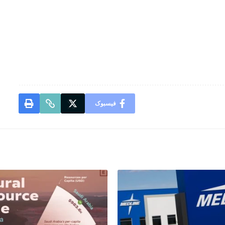
فیسبوک