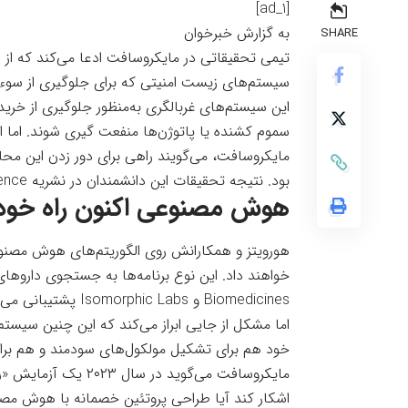
[ad_1]
به گزارش خبرخوان
SHARE
تیمی تحقیقاتی در مایکروسافت ادعا می‌کند که ا
سیستم‌های زیست امنیتی که برای جلوگیری از سوءاستفاده از DNA طراحی شده‌اند منفع
این سیستم‌های غربالگری به‌منظور جلوگیری از خرید
سموم کشنده یا پاتوژن‌ها منفعت گیری شوند. اما ا
مایکروسافت، می‌گویند راهی برای دور زدن این محاف
بود. نتیجه تحقیقات این دانشمندان در نشریه
ence
هوش مصنوعی اکنون راه خود 
هورویتز و همکارانش روی الگوریتم‌های هوش مصنوعی
Biomedicines و Isomorphic Labs پشتیبانی می‌کنند.
اما مشکل از جایی ابراز می‌کند که این چنین سیستم‌ه
خود هم برای تشکیل مولکول‌های سودمند و هم برای
مایکروسافت می‌گوید 
اشکار کند آیا طراحی پروتئین خصمانه با هوش مصن