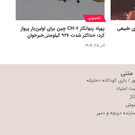
تکنولوژی
ی طبیعی
پهپاد پنهانکار CH-۷ چین برای اولین‌بار پرواز
کرد؛ حداکثر شدت ۹۲۶ کیلومتر_خبرخوان
آذر ۲۵, ۱۴۰۴
 متنی
ر
/
بازی کودکانه دخترانه
ت اعتیاد
اژ
موش
سازنده دریچه و دمپر