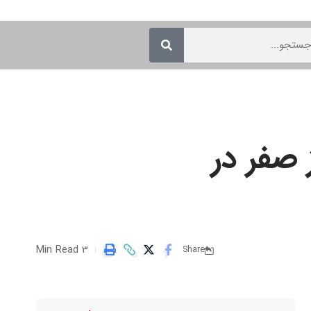
صفر در
3 Min Read
Share