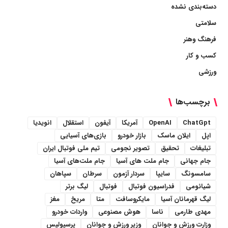
دسته‌بندی نشده
سلامتی
فرهنگ وهنر
کسب و کار
ورزشی
برچسب‌ها
ChatGpt
OpenAI
آمریکا
آیفون
استقلال
انویدیا
اپل
ایلان ماسک
بازار خودرو
بازی‌های آسیایی
تبلیغات
تحقیق
تصویر نجومی
تیم ملی فوتبال ایران
جام جهانی
جام ملت های آسیا
جام ملت‌های آسیا
سامسونگ
سایپا
سردار آزمون
سرطان
سپاهان
شیائومی
فدراسیون فوتبال
فوتبال
لیگ برتر
لیگ قهرمانان آسیا
مایکروسافت
متا
مریخ
مغز
مهدی طارمی
ناسا
هوش مصنوعی
واردات خودرو
وزارت ورزش و جوانان
وزیر ورزش و جوانان
پرسپولیس