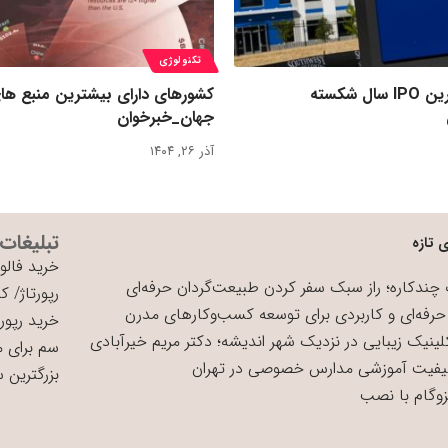
تکنولوژی
رکورد بزرگ‌ترین IPO سال شکسته
کشورهای دارای بیشترین منبع ها
جهان_خبرخوان
آذر ۲۶, ۱۴۰۴
تبلیغات
 تازه
خرید فالوو
چندکاره؛ راز سبک سفر کردن طبیعت‌گردان حرفه‌ای
رپورتاژ
/
کی
حرفه‌ای و کاربردی برای توسعه کسب‌وکارهای مدرن
خرید رپورت
لینیک زیبایی در نزدیک شهر اندیشه؛ دکتر مریم خیرآبادی
سم برای 
یفیت آموزشی مدارس خصوصی در تهران
بزرگترین 
زوگام با نصب