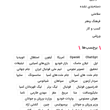
دسته‌بندی نشده
سلامتی
فرهنگ وهنر
کسب و کار
ورزشی
برچسب‌ها
ChatGpt
OpenAI
آمریکا
آیفون
استقلال
انویدیا
اپل
ایلان ماسک
بازار خودرو
بازی‌های آسیایی
تبلیغات
تحقیق
تصویر نجومی
تیم ملی فوتبال ایران
جام جهانی
جام ملت های آسیا
جام ملت‌های آسیا
سامسونگ
سایپا
سردار آزمون
سرطان
سپاهان
شیائومی
فدراسیون فوتبال
فوتبال
لیگ برتر
لیگ قهرمانان آسیا
مایکروسافت
متا
مریخ
مغز
مهدی طارمی
ناسا
هوش مصنوعی
واردات خودرو
وزارت ورزش و جوانان
وزیر ورزش و جوانان
پرسپولیس
چین
کشتی آزاد