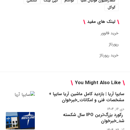
کنفدراسیون فوتبال آسیا
کوالکام
کپی لینک
گلکسی
گوگل
لینک های مفید
خرید فالوور
رپورتاژ
خرید رپورتاژ
You Might Also Like
سایپا آریا | بازدید کامل ماشین آریا سایپا +
مشخصات فنی و امکانات_خبرخوان
دی ۱۶, ۱۴۰۴
رکورد بزرگ‌ترین IPO سال شکسته
شد_خبرخوان
آذر ۲۶, ۱۴۰۴