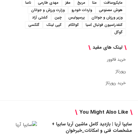
مایکروسافت
متا
مریخ
مغز
مهدی طارمی
ناسا
هوش مصنوعی
واردات خودرو
وزارت ورزش و جوانان
وزیر ورزش و جوانان
پرسپولیس
چین
کشتی آزاد
کنفدراسیون فوتبال آسیا
کوالکام
کپی لینک
گلکسی
گوگل
لینک های مفید
خرید فالوور
رپورتاژ
خرید رپورتاژ
You Might Also Like
سایپا آریا | بازدید کامل ماشین آریا سایپا +
مشخصات فنی و امکانات_خبرخوان