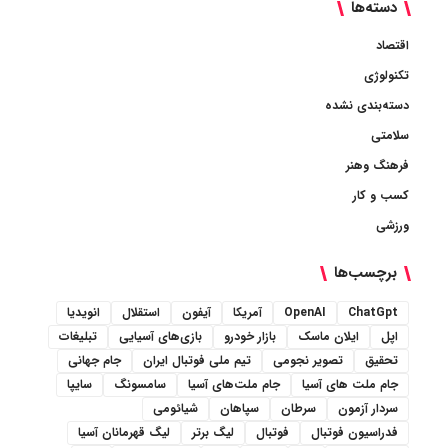
دسته‌ها
اقتصاد
تکنولوژی
دسته‌بندی نشده
سلامتی
فرهنگ وهنر
کسب و کار
ورزشی
برچسب‌ها
ChatGpt
OpenAI
آمریکا
آیفون
استقلال
انویدیا
اپل
ایلان ماسک
بازار خودرو
بازی‌های آسیایی
تبلیغات
تحقیق
تصویر نجومی
تیم ملی فوتبال ایران
جام جهانی
جام ملت های آسیا
جام ملت‌های آسیا
سامسونگ
سایپا
سردار آزمون
سرطان
سپاهان
شیائومی
فدراسیون فوتبال
فوتبال
لیگ برتر
لیگ قهرمانان آسیا