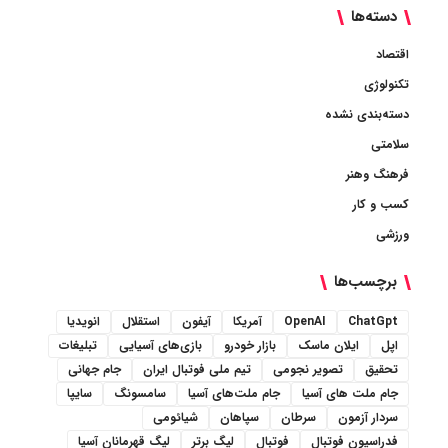
دسته‌ها
اقتصاد
تکنولوژی
دسته‌بندی نشده
سلامتی
فرهنگ وهنر
کسب و کار
ورزشی
برچسب‌ها
ChatGpt
OpenAI
آمریکا
آیفون
استقلال
انویدیا
اپل
ایلان ماسک
بازار خودرو
بازی‌های آسیایی
تبلیغات
تحقیق
تصویر نجومی
تیم ملی فوتبال ایران
جام جهانی
جام ملت های آسیا
جام ملت‌های آسیا
سامسونگ
سایپا
سردار آزمون
سرطان
سپاهان
شیائومی
فدراسیون فوتبال
فوتبال
لیگ برتر
لیگ قهرمانان آسیا