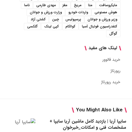
مایکروسافت
متا
مریخ
مغز
مهدی طارمی
ناسا
هوش مصنوعی
واردات خودرو
وزارت ورزش و جوانان
وزیر ورزش و جوانان
پرسپولیس
چین
کشتی آزاد
کنفدراسیون فوتبال آسیا
کوالکام
کپی لینک
گلکسی
گوگل
لینک های مفید
خرید فالوور
رپورتاژ
خرید رپورتاژ
You Might Also Like
سایپا آریا | بازدید کامل ماشین آریا سایپا +
مشخصات فنی و امکانات_خبرخوان