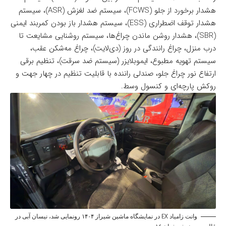
هشدار برخورد از جلو (FCWS)، سیستم ضد لغزش (ASR)، سیستم
هشدار توقف اضطراری (ESS)، سیستم هشدار باز بودن کمربند ایمنی
(SBR)، هشدار روشن ماندن چراغ‌ها، سیستم روشنایی مشایعت تا
درب منزل، چراغ رانندگی در روز (دی‌لایت)، چراغ مه‌شکن عقب،
سیستم تهویه مطبوع، ایموبلایزر (سیستم ضد سرقت)، تنظیم برقی
ارتفاع نور چراغ جلو، صندلی راننده با قابلیت تنظیم در چهار جهت و
روکش پارچه‌ای و کنسول وسط.
وانت زامیاد EX در نمایشگاه ماشین شیراز ۱۴۰۴ رونمایی شد، نیسان آبی در