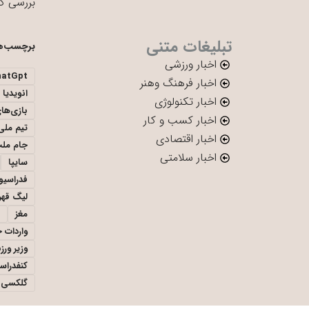
بررسی ک
تبلیغات متنی
برچسب‌ه
اخبار ورزشی
hatGpt
اخبار فرهنگ وهنر
انویدیا
اخبار تکنولوژی
بازی‌ها
اخبار کسب و کار
تیم ملی 
اخبار اقتصادی
جام ملت
اخبار سلامتی
سایپا
فدراسیو
لیگ قهر
مغز
واردات 
وزیر ور
کنفدراس
گلکسی