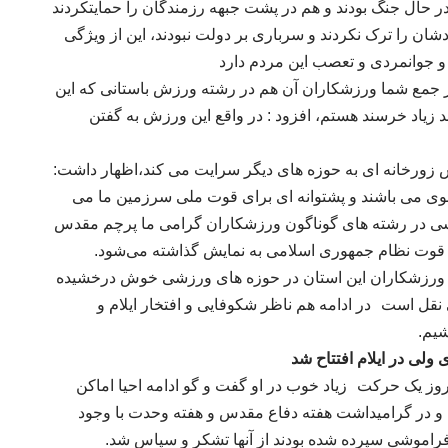
در حال جنگ بودند و هم در پشت جبهه رزمندگان را حمایتکردند
ن را ترک نکردند و سرباری بر دولت نبودند، این از ویژگی
 جوانمردی و تعصب این مردم دارد
ر جمع شما ورزشکاران آن هم در رشته ورزش باستانی که این
یاد خرسند هستم، افزود : در واقع این ورزش به گفتن
ش زورخانه ای به حوزه های دیگر سرایت می کند،اظهار داشت:
 قوی می باشند و پشتوانه ای برای قوت ملی سرزمین ما می
زشی در رشته های گوناگون ورزشکاران گرامی ما پرچم مقدس
هر قوت نظام جمهوری اسلامی به نمایش گذاشته می‌شود
.
ال ورزشکاران این استان در حوزه های ورزشی خوش درخشیده
ی نقل است
در ادامه هم ناظر شکوفایی و افتخار ایلام و
شیم.
مروز یک حرکت
زیاد خوب در او گفت و گو ادامه احیا اماکن
و در گرامیداشت هفته دفاع مقدس و هفته وحدت با وجود
راموشی سپرده شده بودند از آنها تشکر و سپاس شد
.