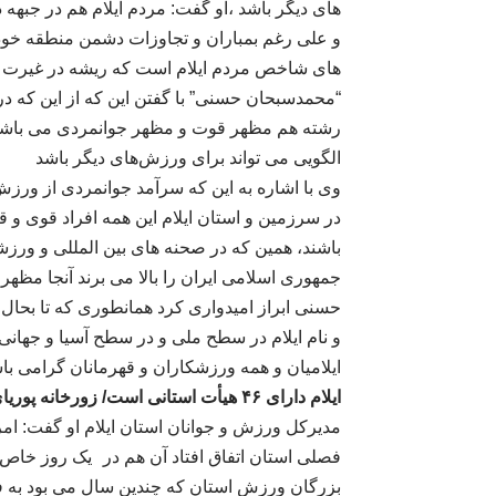
های دیگر باشد ،او گفت: مردم ایلام هم در جبهه 
و علی رغم بمباران و تجاوزات دشمن منطقه خودشا
های شاخص مردم ایلام است که ریشه در غیرت و
“محمدسبحان حسنی” با گفتن این که از این که د
رشته هم مظهر قوت و مظهر جوانمردی می باشد ز
الگویی می تواند برای ورزش‌های دیگر باشد
وی با اشاره به این که سرآمد جوانمردی از ورز
در سرزمین و استان ایلام این همه افراد قوی و
باشند، همین که در صحنه های بین المللی و ور
جمهوری اسلامی ایران را بالا می برند آنجا مظ
حسنی ابراز امیدواری کرد همانطوری که تا بح
و نام ایلام در سطح ملی و در سطح آسیا و جهان
ایلامیان و همه ورزشکاران و قهرمانان گرامی با
ایلام دارای ۴۶ هیأت استانی است/ زورخانه پوریای ولی در ایلام افتتاح شد
مدیرکل ورزش و جوانان استان ایلام او گفت: ا
فصلی استان اتفاق افتاد آن هم در
یک روز خاص 
بزرگان ورزش استان که چندین سال می بود به ف