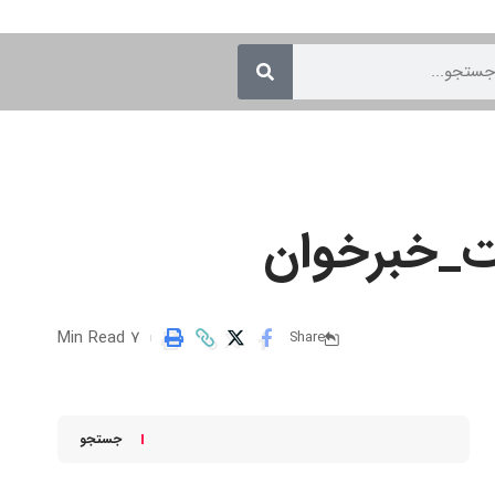
ست_خبرخوان
7 Min Read
Share
جستجو