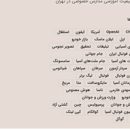
یفیت آموزشی مدارس خصوصی در تهران
ا
C
OpenAI
آمریکا
آیفون
استقلال
اپل
ایلان ماسک
بازار خودرو
ی آسیایی
تبلیغات
تحقیق
تصویر نجومی
فوتبال ایران
جام جهانی
 های آسیا
جام ملت‌های آسیا
سامسونگ
سردار آزمون
سرطان
سپاهان
شیائومی
ن فوتبال
فوتبال
لیگ برتر
مانان آسیا
مایکروسافت
متا
مریخ
مهدی طارمی
ناسا
هوش مصنوعی
خودرو
وزارت ورزش و جوانان
زش و جوانان
پرسپولیس
چین
کشتی آزاد
یون فوتبال آسیا
کوالکام
کپی لینک
گوگل