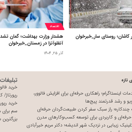
اقتصاد
 کاشان؛ روستای سار_خبرخوان
هشدار وزارت بهداشت؛ گمان تشد
آنفلوآنزا در زمستان_خبرخوان
آذر ۲۵, ۱۴۰۴
تبلیغات
 تازه
خرید فالوو
ات اینستاگرام؛ راهکاری حرفه‌ای برای افزایش فالوور،
رپورتاژ
/
کی
یو و رشد قدرتمند پیج‌ها
خرید رپورت
چندکاره؛ راز سبک سفر کردن طبیعت‌گردان حرفه‌ای
سم برای 
حرفه‌ای و کاربردی برای توسعه کسب‌وکارهای مدرن
بزرگترین 
لینیک زیبایی در نزدیک شهر اندیشه؛ دکتر مریم خیرآبادی