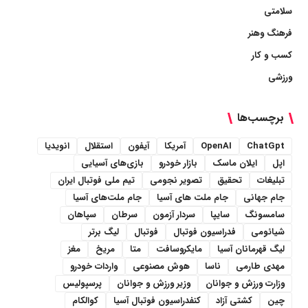
سلامتی
فرهنگ وهنر
کسب و کار
ورزشی
برچسب‌ها
ChatGpt
OpenAI
آمریکا
آیفون
استقلال
انویدیا
اپل
ایلان ماسک
بازار خودرو
بازی‌های آسیایی
تبلیغات
تحقیق
تصویر نجومی
تیم ملی فوتبال ایران
جام جهانی
جام ملت های آسیا
جام ملت‌های آسیا
سامسونگ
سایپا
سردار آزمون
سرطان
سپاهان
شیائومی
فدراسیون فوتبال
فوتبال
لیگ برتر
لیگ قهرمانان آسیا
مایکروسافت
متا
مریخ
مغز
مهدی طارمی
ناسا
هوش مصنوعی
واردات خودرو
وزارت ورزش و جوانان
وزیر ورزش و جوانان
پرسپولیس
چین
کشتی آزاد
کنفدراسیون فوتبال آسیا
کوالکام