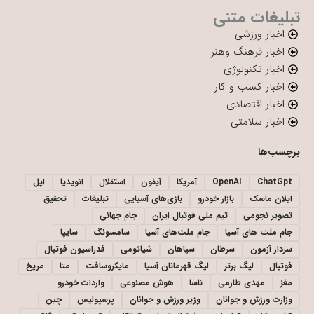
تبلیغات متنی
اخبار ورزشی
اخبار فرهنگ وهنر
اخبار تکنولوژی
اخبار کسب و کار
اخبار اقتصادی
اخبار سلامتی
برچسب‌ها
ChatGpt
OpenAI
آمریکا
آیفون
استقلال
انویدیا
اپل
ایلان ماسک
بازار خودرو
بازی‌های آسیایی
تبلیغات
تحقیق
تصویر نجومی
تیم ملی فوتبال ایران
جام جهانی
جام ملت های آسیا
جام ملت‌های آسیا
سامسونگ
سایپا
سردار آزمون
سرطان
سپاهان
شیائومی
فدراسیون فوتبال
فوتبال
لیگ برتر
لیگ قهرمانان آسیا
مایکروسافت
متا
مریخ
مغز
مهدی طارمی
ناسا
هوش مصنوعی
واردات خودرو
وزارت ورزش و جوانان
وزیر ورزش و جوانان
پرسپولیس
چین