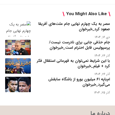
You Might Also Like
مصر به یک چهارم نهایی جام ملت‌های آفریقا
صعود کرد_خبرخوان
دی ۱۶, ۱۴۰۴
جام حذفی جایی برای نادرست نیست/
پرسپولیس قابل احترام است_خبرخوان
آذر ۲۶, ۱۴۰۴
با این شرایط نمی‌توان به قهرمانی استقلال فکر
کرد + فیلم_خبرخوان
آذر ۲۶, ۱۴۰۴
ام‌باپه ۶۱ میلیون یورو از باشگاه سابقش
می‌گیرد_خبرخوان
آذر ۲۵, ۱۴۰۴
درباره ما