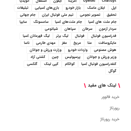
ChatGpt
OpenAI
آمریکا
آیفون
استقلال
انویدیا
اپل
ایلان ماسک
بازار خودرو
بازی‌های آسیایی
تبلیغات
تحقیق
تصویر نجومی
تیم ملی فوتبال ایران
جام جهانی
جام ملت های آسیا
جام ملت‌های آسیا
سامسونگ
سایپا
سردار آزمون
سرطان
سپاهان
شیائومی
فدراسیون فوتبال
فوتبال
لیگ برتر
لیگ قهرمانان آسیا
مایکروسافت
متا
مریخ
مغز
مهدی طارمی
ناسا
هوش مصنوعی
واردات خودرو
وزارت ورزش و جوانان
وزیر ورزش و جوانان
پرسپولیس
چین
کشتی آزاد
کنفدراسیون فوتبال آسیا
کوالکام
کپی لینک
گلکسی
گوگل
لینک های مفید
خرید فالوور
رپورتاژ
خرید رپورتاژ