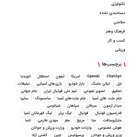
تکنولوژی
دسته‌بندی نشده
سلامتی
فرهنگ وهنر
کسب و کار
ورزشی
برچسب‌ها
ChatGpt
OpenAI
آمریکا
آیفون
استقلال
انویدیا
اپل
ایلان ماسک
بازار خودرو
بازی‌های آسیایی
تبلیغات
تحقیق
تصویر نجومی
تیم ملی فوتبال ایران
جام جهانی
جام ملت های آسیا
جام ملت‌های آسیا
سامسونگ
سایپا
سردار آزمون
سرطان
سپاهان
شیائومی
فدراسیون فوتبال
فوتبال
لیگ برتر
لیگ قهرمانان آسیا
مایکروسافت
متا
مریخ
مغز
مهدی طارمی
ناسا
هوش مصنوعی
واردات خودرو
وزارت ورزش و جوانان
وزیر ورزش و جوانان
پرسپولیس
چین
کشتی آزاد