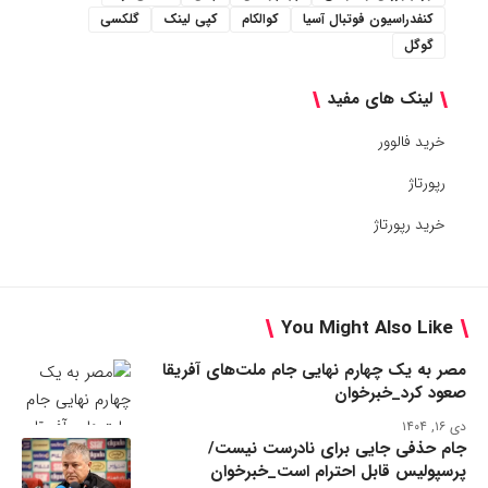
کنفدراسیون فوتبال آسیا
کوالکام
کپی لینک
گلکسی
گوگل
لینک های مفید
خرید فالوور
رپورتاژ
خرید رپورتاژ
You Might Also Like
مصر به یک چهارم نهایی جام ملت‌های آفریقا
صعود کرد_خبرخوان
دی ۱۶, ۱۴۰۴
جام حذفی جایی برای نادرست نیست/
پرسپولیس قابل احترام است_خبرخوان