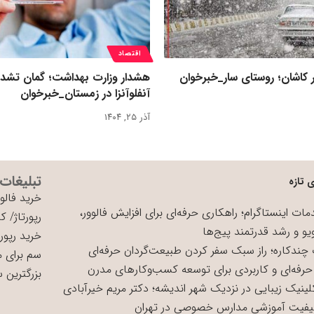
اقتصاد
 کاشان؛ روستای سار_خبرخوان
هشدار وزارت بهداشت؛ گمان تشد
آنفلوآنزا در زمستان_خبرخوان
آذر ۲۵, ۱۴۰۴
تبلیغات
 تازه
خرید فالوو
ات اینستاگرام؛ راهکاری حرفه‌ای برای افزایش فالوور،
رپورتاژ
/
کی
یو و رشد قدرتمند پیج‌ها
خرید رپورت
چندکاره؛ راز سبک سفر کردن طبیعت‌گردان حرفه‌ای
سم برای 
حرفه‌ای و کاربردی برای توسعه کسب‌وکارهای مدرن
بزرگترین 
لینیک زیبایی در نزدیک شهر اندیشه؛ دکتر مریم خیرآبادی
یفیت آموزشی مدارس خصوصی در تهران