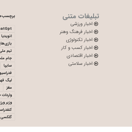
تبلیغات متنی
برچسب‌ه
اخبار ورزشی
hatGpt
اخبار فرهنگ وهنر
انویدیا
اخبار تکنولوژی
بازی‌ها
اخبار کسب و کار
تیم ملی 
اخبار اقتصادی
جام ملت
اخبار سلامتی
سایپا
فدراسیو
لیگ قهر
مغز
واردات 
وزیر ور
کنفدراس
گلکسی