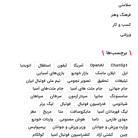
سلامتی
فرهنگ وهنر
کسب و کار
ورزشی
برچسب‌ها
ChatGpt
OpenAI
آمریکا
آیفون
استقلال
انویدیا
اپل
ایلان ماسک
بازار خودرو
بازی‌های آسیایی
تبلیغات
تحقیق
تصویر نجومی
تیم ملی فوتبال ایران
جام جهانی
جام ملت های آسیا
جام ملت‌های آسیا
سامسونگ
سایپا
سردار آزمون
سرطان
سپاهان
شیائومی
فدراسیون فوتبال
فوتبال
لیگ برتر
لیگ قهرمانان آسیا
مایکروسافت
متا
مریخ
مغز
مهدی طارمی
ناسا
هوش مصنوعی
واردات خودرو
وزارت ورزش و جوانان
وزیر ورزش و جوانان
پرسپولیس
چین
کشتی آزاد
کنفدراسیون فوتبال آسیا
کوالکام