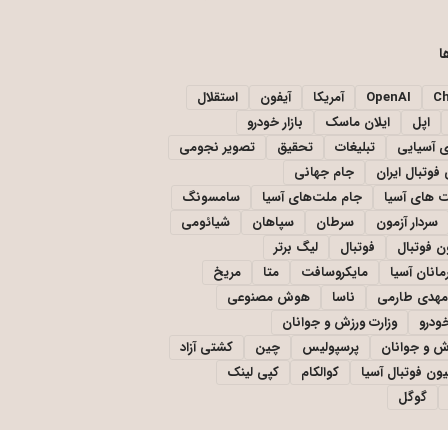
ا
C
OpenAI
آمریکا
آیفون
استقلال
اپل
ایلان ماسک
بازار خودرو
ی آسیایی
تبلیغات
تحقیق
تصویر نجومی
فوتبال ایران
جام جهانی
 های آسیا
جام ملت‌های آسیا
سامسونگ
سردار آزمون
سرطان
سپاهان
شیائومی
ن فوتبال
فوتبال
لیگ برتر
مانان آسیا
مایکروسافت
متا
مریخ
مهدی طارمی
ناسا
هوش مصنوعی
خودرو
وزارت ورزش و جوانان
زش و جوانان
پرسپولیس
چین
کشتی آزاد
یون فوتبال آسیا
کوالکام
کپی لینک
گوگل