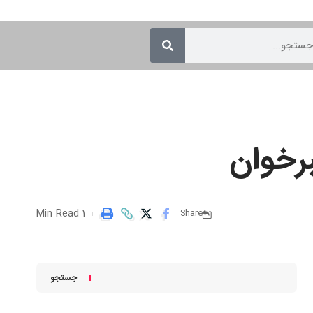
رخوان
1 Min Read
Share
جستجو