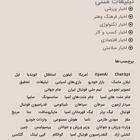
تبلیغات متنی
اخبار ورزشی
اخبار فرهنگ وهنر
اخبار تکنولوژی
اخبار کسب و کار
اخبار اقتصادی
اخبار سلامتی
برچسب‌ها
ChatGpt
OpenAI
آمریکا
آیفون
استقلال
انویدیا
اپل
ایلان ماسک
بازار خودرو
بازی‌های آسیایی
تبلیغات
تحقیق
تصویر نجومی
تیم ملی فوتبال ایران
جام جهانی
جام ملت های آسیا
جام ملت‌های آسیا
سامسونگ
سایپا
سردار آزمون
سرطان
سپاهان
شیائومی
فدراسیون فوتبال
فوتبال
لیگ برتر
لیگ قهرمانان آسیا
مایکروسافت
متا
مریخ
مغز
مهدی طارمی
ناسا
هوش مصنوعی
واردات خودرو
وزارت ورزش و جوانان
وزیر ورزش و جوانان
پرسپولیس
چین
کشتی آزاد
کنفدراسیون فوتبال آسیا
کوالکام
کپی لینک
گلکسی