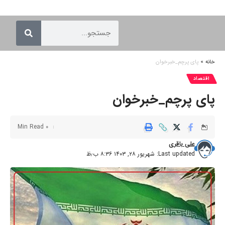
خانه
»
پای پرچم_خبرخوان
اقتصاد
پای پرچم_خبرخوان
0 Min Read
علی باقری
Last updated: شهریور ۲۸, ۱۴۰۳ ۸:۳۶ ب٫ظ