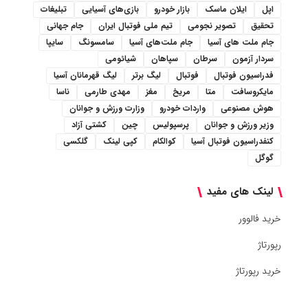
اپل
ایلان ماسک
بازار خودرو
بازی‌های آسیایی
تبلیغات
تحقیق
تصویر نجومی
تیم ملی فوتبال ایران
جام جهانی
جام ملت های آسیا
جام ملت‌های آسیا
سامسونگ
سایپا
سردار آزمون
سرطان
سپاهان
شیائومی
فدراسیون فوتبال
فوتبال
لیگ برتر
لیگ قهرمانان آسیا
مایکروسافت
متا
مریخ
مغز
مهدی طارمی
ناسا
هوش مصنوعی
واردات خودرو
وزارت ورزش و جوانان
وزیر ورزش و جوانان
پرسپولیس
چین
کشتی آزاد
کنفدراسیون فوتبال آسیا
کوالکام
کپی لینک
گلکسی
گوگل
لینک های مفید
خرید فالوور
رپورتاژ
خرید رپورتاژ