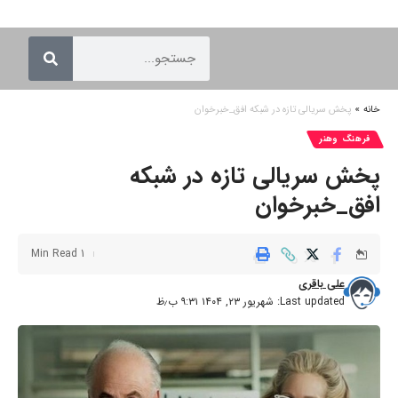
خانه
»
پخش سریالی تازه در شبکه افق_خبرخوان
فرهنگ وهنر
پخش سریالی تازه در شبکه
افق_خبرخوان
1 Min Read
علی باقری
Last updated: شهریور ۲۳, ۱۴۰۴ ۹:۳۱ ب٫ظ