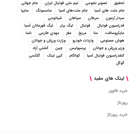
تحقیق
تصویر نجومی
تیم ملی فوتبال ایران
جام جهانی
جام ملت های آسیا
جام ملت‌های آسیا
سامسونگ
سایپا
سردار آزمون
سرطان
سپاهان
شیائومی
فدراسیون فوتبال
فوتبال
لیگ برتر
لیگ قهرمانان آسیا
مایکروسافت
متا
مریخ
مغز
مهدی طارمی
ناسا
هوش مصنوعی
واردات خودرو
وزارت ورزش و جوانان
وزیر ورزش و جوانان
پرسپولیس
چین
کشتی آزاد
کنفدراسیون فوتبال آسیا
کوالکام
کپی لینک
گلکسی
گوگل
لینک های مفید
خرید فالوور
رپورتاژ
خرید رپورتاژ