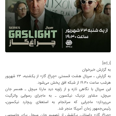
[ad_1]
به گزارش خبرخوان
به گزارش ، سریال هشت قسمتی «چراغ گاز» از یکشنبه، ۲۳ شهریور
هرشب ساعت ۱۹:۳۰ از شبکه افق پخش می‌شود.
این سریال با نگاهی تازه و از زاویه دید مارتا میچل ـ همسر جان
میچل، مشاور نزدیک نیکسون ـ به ماجرای رسوایی واترگیت
می‌پردازد؛ ماجرایی که سرانجام به استعفای ریچارد نیکسون،
رئیس‌جمهور زمان آمریکا منجر شد.
«چراغ گاز» داستانی پرکشش از تصمیم جان میچل برای جاسوسی