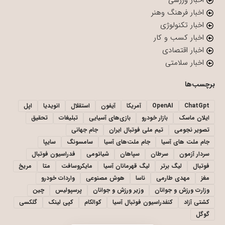
اخبار ورزشی
اخبار فرهنگ وهنر
اخبار تکنولوژی
اخبار کسب و کار
اخبار اقتصادی
اخبار سلامتی
برچسب‌ها
ChatGpt
OpenAI
آمریکا
آیفون
استقلال
انویدیا
اپل
ایلان ماسک
بازار خودرو
بازی‌های آسیایی
تبلیغات
تحقیق
تصویر نجومی
تیم ملی فوتبال ایران
جام جهانی
جام ملت های آسیا
جام ملت‌های آسیا
سامسونگ
سایپا
سردار آزمون
سرطان
سپاهان
شیائومی
فدراسیون فوتبال
فوتبال
لیگ برتر
لیگ قهرمانان آسیا
مایکروسافت
متا
مریخ
مغز
مهدی طارمی
ناسا
هوش مصنوعی
واردات خودرو
وزارت ورزش و جوانان
وزیر ورزش و جوانان
پرسپولیس
چین
کشتی آزاد
کنفدراسیون فوتبال آسیا
کوالکام
کپی لینک
گلکسی
گوگل