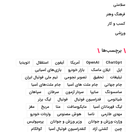
سلامتی
فرهنگ وهنر
کسب و کار
ورزشی
برچسب‌ها
ChatGpt
OpenAI
آمریکا
آیفون
استقلال
انویدیا
اپل
ایلان ماسک
بازار خودرو
بازی‌های آسیایی
تبلیغات
تحقیق
تصویر نجومی
تیم ملی فوتبال ایران
جام جهانی
جام ملت های آسیا
جام ملت‌های آسیا
سامسونگ
سایپا
سردار آزمون
سرطان
سپاهان
شیائومی
فدراسیون فوتبال
فوتبال
لیگ برتر
لیگ قهرمانان آسیا
مایکروسافت
متا
مریخ
مغز
مهدی طارمی
ناسا
هوش مصنوعی
واردات خودرو
وزارت ورزش و جوانان
وزیر ورزش و جوانان
پرسپولیس
چین
کشتی آزاد
کنفدراسیون فوتبال آسیا
کوالکام