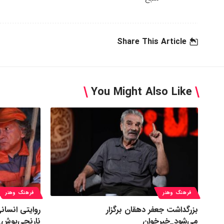
Share This Article
You Might Also Like
فرهنگ وهنر
فرهنگ وهنر
بزرگداشت جعفر دهقان برگزار
روایتی انسان
می‌شود_خبرخوان
نارنجی‌پوش_