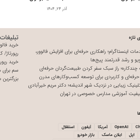
آذر ۲۴, ۱۴۰۴
تبلیغات
 تازه
خرید فالوو
ات اینستاگرام؛ راهکاری حرفه‌ای برای افزایش فالوور،
رپورتاژ
/
کی
یو و رشد قدرتمند پیج‌ها
خرید رپورت
چندکاره؛ راز سبک سفر کردن طبیعت‌گردان حرفه‌ای
سم برای 
حرفه‌ای و کاربردی برای توسعه کسب‌وکارهای مدرن
بزرگترین 
لینیک زیبایی در نزدیک شهر اندیشه؛ دکتر مریم خیرآبادی
یفیت آموزشی مدارس خصوصی در تهران
ا
C
OpenAI
آمریکا
آیفون
استقلال
اپل
ایلان ماسک
بازار خودرو