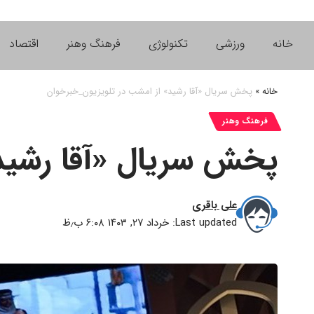
خانه
ورزشی
تکنولوژی
فرهنگ وهنر
اقتصاد
خانه
»
پخش سریال «آقا رشید» از امشب در تلویزیون_خبرخوان
فرهنگ وهنر
پخش سریال «آقا رشید
علی باقری
Last updated: خرداد ۲۷, ۱۴۰۳ ۶:۰۸ ب٫ظ