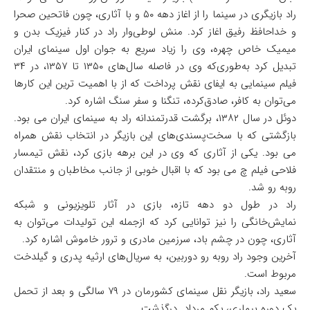
راد بازیگری در سینما را از اغاز دهه ۵۰ و با آثاری، چون فاتحین صحرا
و خداحافظ رفیق اغاز کرد. منش لوطی‌وار راد در کنار فیزیک بدن و
میمیک خاص چهره، وی را زیاد سریع به جوان اول سینمای ایران
تبدیل کرد به‌طوری‌که وی در فاصله سال‌های ۱۳۵۰ تا ۱۳۵۷، در ۳۴
فیلم سینمایی به ایفای نقش پرداخت که از با اهمیت ترین این کار‌ها
می‌توان به کافر، صادق‌کرده، تنگنا و سفر سنگ اشاره کرد.
دوئل در سال ۱۳۸۲، برگشت قدرتمندانه راد به سینمای ایران می بود.
بازگشتی که با سخت‌پسندی‌های این بازیگر در انتخاب نقش همراه
می بود. یکی از آثاری که وی در این برهه بازی کرد، نقش تیمسار
فلاحی فیلم چ می بود که با اقبال خوبی از جانب مخاطبان و منتقدان
روبه رو شد.
راد در طول دو دهه تازه، بازی در آثار تلویزیونی و شبکه
نمایش‌خانگی را نیز توانایی کرد که ازجمله این تولیدات می‌توان به
آثاری، چون در چشم باد، سرزمین مادری و ترور خاموش اشاره کرد.
آخرین وجود راد روبه رو دوربین، به سریال‌های ارثیه پدری و گیلدخت
مربوط است.
سعید راد، بازیگر نقل سینمای کشورمان در ۷۹ سالگی و بعد از تحمل
یک دوره بیماری، یکم مرداد درگذشت.