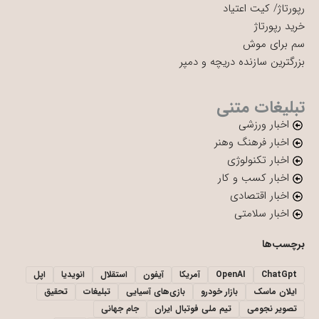
رپورتاژ
/
کیت اعتیاد
خرید رپورتاژ
سم برای موش
بزرگترین سازنده دریچه و دمپر
تبلیغات متنی
اخبار ورزشی
اخبار فرهنگ وهنر
اخبار تکنولوژی
اخبار کسب و کار
اخبار اقتصادی
اخبار سلامتی
برچسب‌ها
ChatGpt
OpenAI
آمریکا
آیفون
استقلال
انویدیا
اپل
ایلان ماسک
بازار خودرو
بازی‌های آسیایی
تبلیغات
تحقیق
تصویر نجومی
تیم ملی فوتبال ایران
جام جهانی