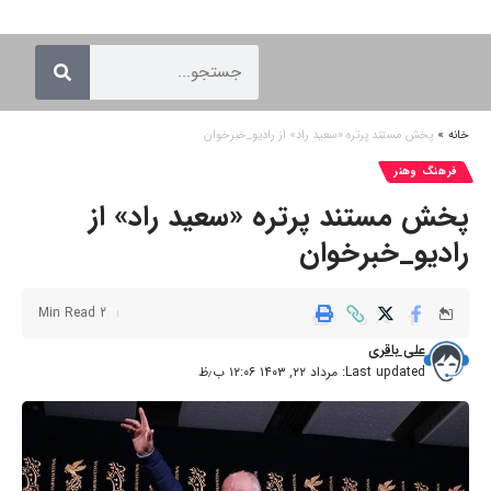
خانه
»
پخش مستند پرتره «سعید راد» از رادیو_خبرخوان
فرهنگ وهنر
پخش مستند پرتره «سعید راد» از
رادیو_خبرخوان
2 Min Read
علی باقری
Last updated: مرداد ۲۲, ۱۴۰۳ ۱۲:۰۶ ب٫ظ