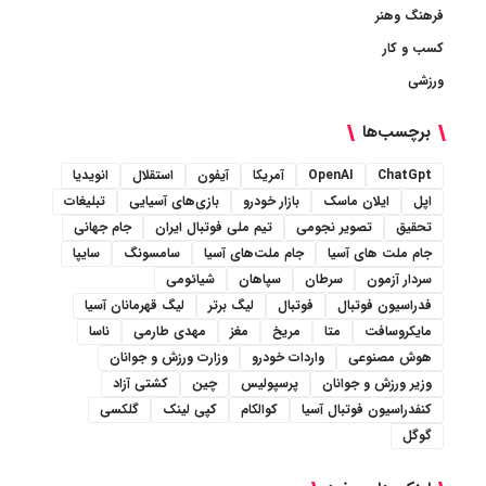
فرهنگ وهنر
کسب و کار
ورزشی
برچسب‌ها
ChatGpt
OpenAI
آمریکا
آیفون
استقلال
انویدیا
اپل
ایلان ماسک
بازار خودرو
بازی‌های آسیایی
تبلیغات
تحقیق
تصویر نجومی
تیم ملی فوتبال ایران
جام جهانی
جام ملت های آسیا
جام ملت‌های آسیا
سامسونگ
سایپا
سردار آزمون
سرطان
سپاهان
شیائومی
فدراسیون فوتبال
فوتبال
لیگ برتر
لیگ قهرمانان آسیا
مایکروسافت
متا
مریخ
مغز
مهدی طارمی
ناسا
هوش مصنوعی
واردات خودرو
وزارت ورزش و جوانان
وزیر ورزش و جوانان
پرسپولیس
چین
کشتی آزاد
کنفدراسیون فوتبال آسیا
کوالکام
کپی لینک
گلکسی
گوگل