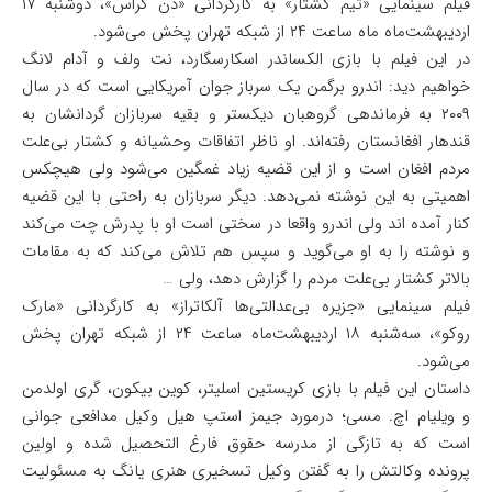
فیلم سینمایی «تیم کشتار» به کارگردانی «دن کراس»، دوشنبه ۱۷
اردیبهشت‌ماه ماه ساعت ۲۴ از شبکه تهران پخش می‌شود.
در این فیلم با بازی الکساندر اسکارسگارد، نت ولف و آدام لانگ
خواهیم دید: اندرو برگمن یک سرباز جوان آمریکایی است که در سال
۲۰۰۹ به فرماندهی گروهبان دیکستر و بقیه سربازان گردانشان به
قندهار افغانستان رفته‌اند. او ناظر اتفاقات وحشیانه و کشتار بی‌علت
مردم افغان است و از این قضیه زیاد غمگین می‌شود ولی هیچکس
اهمیتی به این نوشته نمی‌دهد. دیگر سربازان به راحتی با این قضیه
کنار آمده اند ولی اندرو واقعا در سختی است او با پدرش چت می‌کند
و نوشته را به او می‌گوید و سپس هم تلاش می‌کند که به مقامات
بالاتر کشتار بی‌علت مردم را گزارش دهد، ولی …
فیلم سینمایی «جزیره بی‌عدالتی‌ها آلکاتراز» به کارگردانی «مارک
روکو»، سه‌شنبه ۱۸ اردیبهشت‌ماه ساعت ۲۴ از شبکه تهران پخش
می‌شود.
داستان این فیلم با بازی کریستین اسلیتر، کوین بیکون، گری اولدمن
و ویلیام اچ. مسی؛ درمورد جیمز استپ هیل وکیل مدافعی جوانی
است که به تازگی از مدرسه حقوق فارغ التحصیل شده و اولین
پرونده وکالتش را به گفتن وکیل تسخیری هنری یانگ به مسئولیت