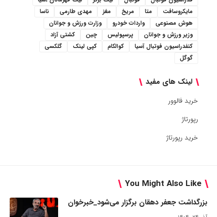
مایکروسافت
متا
مریخ
مغز
مهدی طارمی
ناسا
هوش مصنوعی
واردات خودرو
وزارت ورزش و جوانان
وزیر ورزش و جوانان
پرسپولیس
چین
کشتی آزاد
کنفدراسیون فوتبال آسیا
کوالکام
کپی لینک
گلکسی
گوگل
لینک های مفید
خرید فالوور
رپورتاژ
خرید رپورتاژ
You Might Also Like
بزرگداشت جعفر دهقان برگزار می‌شود_خبرخوان