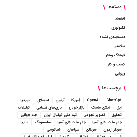
دسته‌ها
اقتصاد
تکنولوژی
دسته‌بندی نشده
سلامتی
فرهنگ وهنر
کسب و کار
ورزشی
برچسب‌ها
ChatGpt
OpenAI
آمریکا
آیفون
استقلال
انویدیا
اپل
ایلان ماسک
بازار خودرو
بازی‌های آسیایی
تبلیغات
تحقیق
تصویر نجومی
تیم ملی فوتبال ایران
جام جهانی
جام ملت های آسیا
جام ملت‌های آسیا
سامسونگ
سایپا
سردار آزمون
سرطان
سپاهان
شیائومی
فدراسیون فوتبال
فوتبال
لیگ برتر
لیگ قهرمانان آسیا