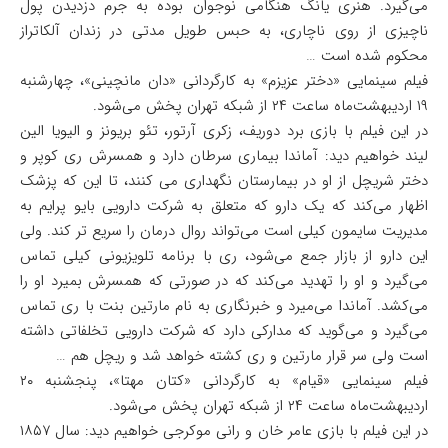
می‌گیرد. هنری یانگ هنگامی نوجوان بوده به جرم دزدیدن پول
ناچیزی از روی ناچاری، به حبس طویل مدتی در زندان آلکاتراز
محکوم شده است …
فیلم سینمایی «دختر عزیزم» به کارگردانی «دان مانچینی»، چهارشنبه
۱۹ اردیبهشت‌ماه ساعت ۲۴ از شبکه تهران پخش می‌شود.
در این فیلم با بازی برد دوریف، زکری آرتور، تئو بریونز و الیویا الین
لیند خواهیم دید: آماندا بیماری سرطان دارد و همسرش ری کوپر و
دختر شریچل از او در بیمارستان نگهداری می کنند، تا این که پزشک
اظهار می‌کند که یک دارو که متعلق به شرکت دارویی بایو پرایم به
مدیریت سایمون کیلی است می‌تواند روال درمان را سریع تر کند. ولی
این دارو از بازار جمع می‌شود، ری با برنامه تلویزیونی کیلی تماس
می‌گیرد و او را تهدید می‌کند که در صورتی که همسرش بمیرد او را
می‌کشد. آماندا می‌میرد و خبرنگاری به نام مارتین بنت با ری تماس
می‌گیرد و می‌گوید که مدارکی دارد که شرکت دارویی تخلفاتی داشته
است ولی سر قرار مارتین و ری کشته خواهد شد و ریچل هم …
فیلم سینمایی «قیام» به کارگردانی «کتان مهتا»، پنجشنبه ۲۰
اردیبهشت‌ماه ساعت ۲۴ از شبکه تهران پخش می‌شود.
در این فیلم با بازی عامر خان و رانی موکرجی خواهیم دید: سال ۱۸۵۷