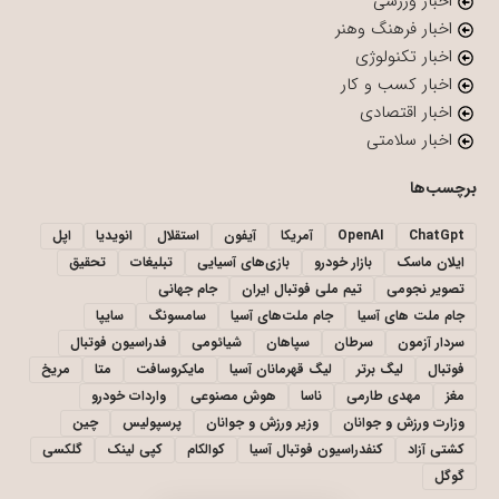
اخبار ورزشی
اخبار فرهنگ وهنر
اخبار تکنولوژی
اخبار کسب و کار
اخبار اقتصادی
اخبار سلامتی
برچسب‌ها
ChatGpt
OpenAI
آمریکا
آیفون
استقلال
انویدیا
اپل
ایلان ماسک
بازار خودرو
بازی‌های آسیایی
تبلیغات
تحقیق
تصویر نجومی
تیم ملی فوتبال ایران
جام جهانی
جام ملت های آسیا
جام ملت‌های آسیا
سامسونگ
سایپا
سردار آزمون
سرطان
سپاهان
شیائومی
فدراسیون فوتبال
فوتبال
لیگ برتر
لیگ قهرمانان آسیا
مایکروسافت
متا
مریخ
مغز
مهدی طارمی
ناسا
هوش مصنوعی
واردات خودرو
وزارت ورزش و جوانان
وزیر ورزش و جوانان
پرسپولیس
چین
کشتی آزاد
کنفدراسیون فوتبال آسیا
کوالکام
کپی لینک
گلکسی
گوگل