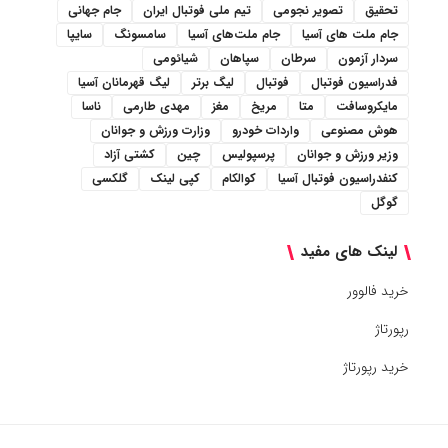
تحقیق
تصویر نجومی
تیم ملی فوتبال ایران
جام جهانی
جام ملت های آسیا
جام ملت‌های آسیا
سامسونگ
سایپا
سردار آزمون
سرطان
سپاهان
شیائومی
فدراسیون فوتبال
فوتبال
لیگ برتر
لیگ قهرمانان آسیا
مایکروسافت
متا
مریخ
مغز
مهدی طارمی
ناسا
هوش مصنوعی
واردات خودرو
وزارت ورزش و جوانان
وزیر ورزش و جوانان
پرسپولیس
چین
کشتی آزاد
کنفدراسیون فوتبال آسیا
کوالکام
کپی لینک
گلکسی
گوگل
لینک های مفید
خرید فالوور
رپورتاژ
خرید رپورتاژ