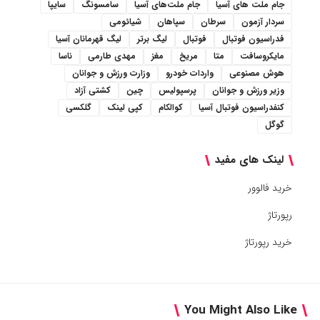
جام ملت های آسیا
جام ملت‌های آسیا
سامسونگ
سایپا
سردار آزمون
سرطان
سپاهان
شیائومی
فدراسیون فوتبال
فوتبال
لیگ برتر
لیگ قهرمانان آسیا
مایکروسافت
متا
مریخ
مغز
مهدی طارمی
ناسا
هوش مصنوعی
واردات خودرو
وزارت ورزش و جوانان
وزیر ورزش و جوانان
پرسپولیس
چین
کشتی آزاد
کنفدراسیون فوتبال آسیا
کوالکام
کپی لینک
گلکسی
گوگل
لینک های مفید
خرید فالوور
رپورتاژ
خرید رپورتاژ
You Might Also Like