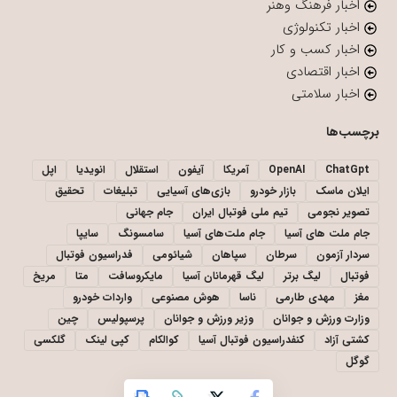
اخبار فرهنگ وهنر
اخبار تکنولوژی
اخبار کسب و کار
اخبار اقتصادی
اخبار سلامتی
برچسب‌ها
ChatGpt
OpenAI
آمریکا
آیفون
استقلال
انویدیا
اپل
ایلان ماسک
بازار خودرو
بازی‌های آسیایی
تبلیغات
تحقیق
تصویر نجومی
تیم ملی فوتبال ایران
جام جهانی
جام ملت های آسیا
جام ملت‌های آسیا
سامسونگ
سایپا
سردار آزمون
سرطان
سپاهان
شیائومی
فدراسیون فوتبال
فوتبال
لیگ برتر
لیگ قهرمانان آسیا
مایکروسافت
متا
مریخ
مغز
مهدی طارمی
ناسا
هوش مصنوعی
واردات خودرو
وزارت ورزش و جوانان
وزیر ورزش و جوانان
پرسپولیس
چین
کشتی آزاد
کنفدراسیون فوتبال آسیا
کوالکام
کپی لینک
گلکسی
گوگل