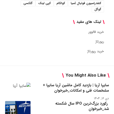
کنفدراسیون فوتبال آسیا
کوالکام
کپی لینک
گلکسی
گوگل
لینک های مفید
خرید فالوور
رپورتاژ
خرید رپورتاژ
You Might Also Like
سایپا آریا | بازدید کامل ماشین آریا سایپا +
مشخصات فنی و امکانات_خبرخوان
دی ۱۶, ۱۴۰۴
رکورد بزرگ‌ترین IPO سال شکسته
شد_خبرخوان