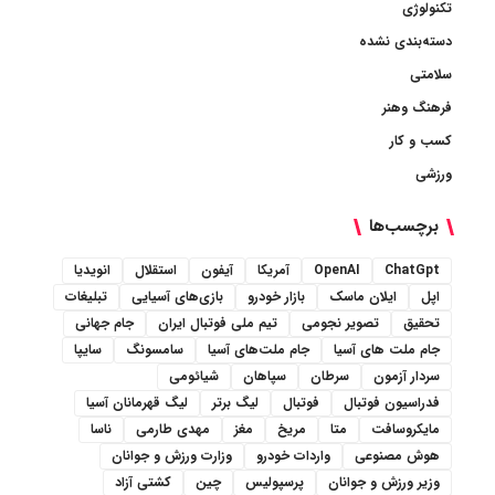
تکنولوژی
دسته‌بندی نشده
سلامتی
فرهنگ وهنر
کسب و کار
ورزشی
برچسب‌ها
ChatGpt
OpenAI
آمریکا
آیفون
استقلال
انویدیا
اپل
ایلان ماسک
بازار خودرو
بازی‌های آسیایی
تبلیغات
تحقیق
تصویر نجومی
تیم ملی فوتبال ایران
جام جهانی
جام ملت های آسیا
جام ملت‌های آسیا
سامسونگ
سایپا
سردار آزمون
سرطان
سپاهان
شیائومی
فدراسیون فوتبال
فوتبال
لیگ برتر
لیگ قهرمانان آسیا
مایکروسافت
متا
مریخ
مغز
مهدی طارمی
ناسا
هوش مصنوعی
واردات خودرو
وزارت ورزش و جوانان
وزیر ورزش و جوانان
پرسپولیس
چین
کشتی آزاد