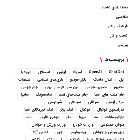
دسته‌بندی نشده
سلامتی
فرهنگ وهنر
کسب و کار
ورزشی
برچسب‌ها
ChatGpt
OpenAI
آمریکا
آیفون
استقلال
انویدیا
اپل
ایلان ماسک
بازار خودرو
بازی‌های آسیایی
تبلیغات
تحقیق
تصویر نجومی
تیم ملی فوتبال ایران
جام جهانی
جام ملت های آسیا
جام ملت‌های آسیا
سامسونگ
سایپا
سردار آزمون
سرطان
سپاهان
شیائومی
فدراسیون فوتبال
فوتبال
لیگ برتر
لیگ قهرمانان آسیا
مایکروسافت
متا
مریخ
مغز
مهدی طارمی
ناسا
هوش مصنوعی
واردات خودرو
وزارت ورزش و جوانان
وزیر ورزش و جوانان
پرسپولیس
چین
کشتی آزاد
کنفدراسیون فوتبال آسیا
کوالکام
کپی لینک
گلکسی