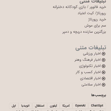
تبلیغات متنی
بازی کودکانه دخترانه
خرید فالوور
/
رپورتاژ
/
کیت اعتیاد
خرید رپورتاژ
سم برای موش
بزرگترین سازنده دریچه و دمپر
تبلیغات متنی
اخبار ورزشی
اخبار فرهنگ وهنر
اخبار تکنولوژی
اخبار کسب و کار
اخبار اقتصادی
اخبار سلامتی
برچسب‌ها
ChatGpt
OpenAI
آمریکا
آیفون
استقلال
انویدیا
اپل