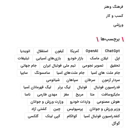
فرهنگ وهنر
کسب و کار
ورزشی
برچسب‌ها
ChatGpt
OpenAI
آمریکا
آیفون
استقلال
انویدیا
اپل
ایلان ماسک
بازار خودرو
بازی‌های آسیایی
تبلیغات
تحقیق
تصویر نجومی
تیم ملی فوتبال ایران
جام جهانی
جام ملت های آسیا
جام ملت‌های آسیا
سامسونگ
سایپا
سردار آزمون
سرطان
سپاهان
شیائومی
فدراسیون فوتبال
فوتبال
لیگ برتر
لیگ قهرمانان آسیا
مایکروسافت
متا
مریخ
مغز
مهدی طارمی
ناسا
هوش مصنوعی
واردات خودرو
وزارت ورزش و جوانان
وزیر ورزش و جوانان
پرسپولیس
چین
کشتی آزاد
کنفدراسیون فوتبال آسیا
کوالکام
کپی لینک
گلکسی
گوگل