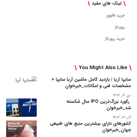
لینک های مفید
خرید فالوور
رپورتاژ
خرید رپورتاژ
You Might Also Like
سایپا آریا | بازدید کامل ماشین آریا سایپا +
مشخصات فنی و امکانات_خبرخوان
دی ۱۶, ۱۴۰۴
رکورد بزرگ‌ترین IPO سال شکسته
شد_خبرخوان
آذر ۲۶, ۱۴۰۴
کشورهای دارای بیشترین منبع های طبیعی
جهان_خبرخوان