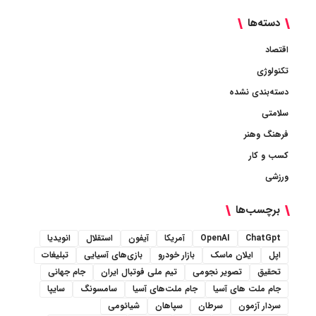
دسته‌ها
اقتصاد
تکنولوژی
دسته‌بندی نشده
سلامتی
فرهنگ وهنر
کسب و کار
ورزشی
برچسب‌ها
ChatGpt
OpenAI
آمریکا
آیفون
استقلال
انویدیا
اپل
ایلان ماسک
بازار خودرو
بازی‌های آسیایی
تبلیغات
تحقیق
تصویر نجومی
تیم ملی فوتبال ایران
جام جهانی
جام ملت های آسیا
جام ملت‌های آسیا
سامسونگ
سایپا
سردار آزمون
سرطان
سپاهان
شیائومی