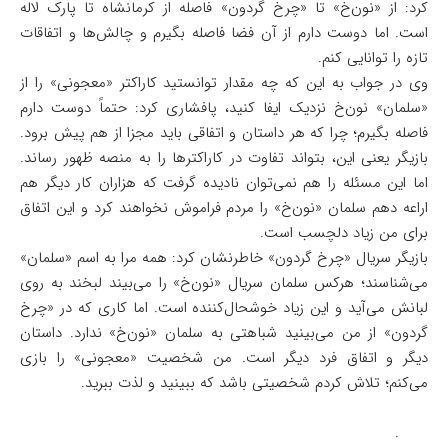
کرد: از «نون‌خ» تا «چرخ گردون» فاصله از کرمانشاه تا پارک لاله
است. اما دوست دارم از آن فضا فاصله بگیرم و چالش‌ها و اتفاقات
تازه را توانایی کنم.
وی در جواب به این که چه مقدار توانستید کاراکتر «معجونی» را از
«سلمان» نون‌خ نزدیک ایفا کنید، پافشاری کرد: حتماً دوست دارم
فاصله بگیرم؛ چرا که هر داستان و اتفاقی باید مجزا از هم پیش برود.
بازیگر یعنی این، بتواند تفاوت در کاراکترها را به منصه ظهور رساند.
اما این مسئله را هم نمی‌توان نادیده گرفت که هزاران کار دیگر هم
اراعه دهم سلمان «نون‌خ» را مردم فراموش نخواهند کرد و این اتفاق
برای من زیاد دلچسب است.
بازیگر سریال «چرخ گردون» خاطرنشان کرد: همه مرا به اسم «سلمان»
می‌شناسند؛ هرکس سلمان سریال «نون‌‌خ» را می‌بیند لبخند به روی
لبانش می‌آید و این زیاد خوشحال‌کننده است. اما کاری که در «چرخ
گردون» از من می‌بینید شباهتی به سلمان «نون‌خ» ندارد. داستان
دیگر و اتفاق فرد دیگر است. من شخصیت «معجونی» را بازی
می‌کنم؛ تلاش کردم شخصیتی باشد که ببینید و لذت ببرید.
.