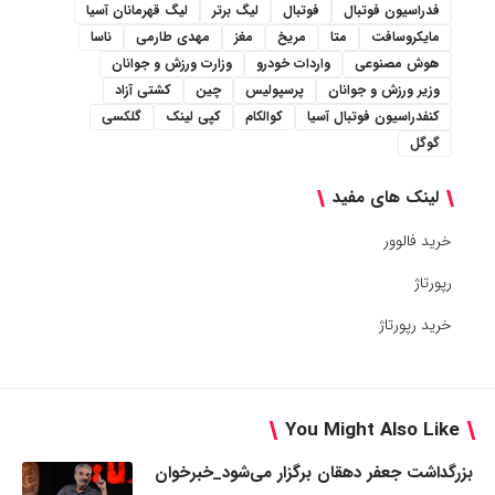
فدراسیون فوتبال
فوتبال
لیگ برتر
لیگ قهرمانان آسیا
مایکروسافت
متا
مریخ
مغز
مهدی طارمی
ناسا
هوش مصنوعی
واردات خودرو
وزارت ورزش و جوانان
وزیر ورزش و جوانان
پرسپولیس
چین
کشتی آزاد
کنفدراسیون فوتبال آسیا
کوالکام
کپی لینک
گلکسی
گوگل
لینک های مفید
خرید فالوور
رپورتاژ
خرید رپورتاژ
You Might Also Like
بزرگداشت جعفر دهقان برگزار می‌شود_خبرخوان