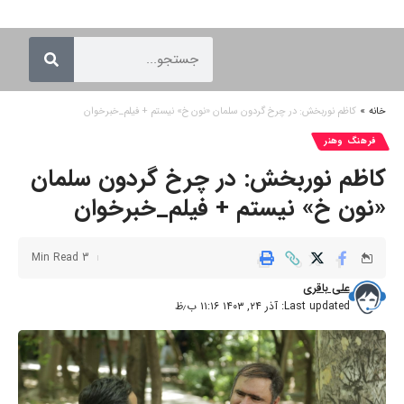
خانه
»
کاظم نوربخش: در چرخ گردون سلمان «نون خ» نیستم + فیلم_خبرخوان
فرهنگ وهنر
کاظم نوربخش: در چرخ گردون سلمان
«نون خ» نیستم + فیلم_خبرخوان
3 Min Read
علی باقری
Last updated: آذر ۲۴, ۱۴۰۳ ۱۱:۱۶ ب٫ظ