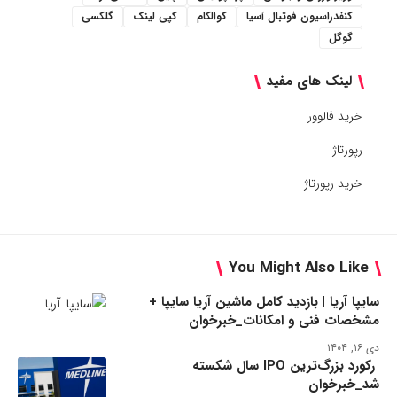
کنفدراسیون فوتبال آسیا
کوالکام
کپی لینک
گلکسی
گوگل
لینک های مفید
خرید فالوور
رپورتاژ
خرید رپورتاژ
You Might Also Like
سایپا آریا | بازدید کامل ماشین آریا سایپا +
مشخصات فنی و امکانات_خبرخوان
دی ۱۶, ۱۴۰۴
رکورد بزرگ‌ترین IPO سال شکسته
شد_خبرخوان