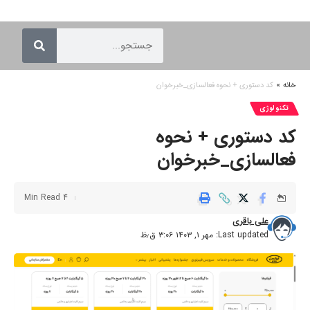
خانه
»
کد دستوری + نحوه فعالسازی_خبرخوان
تکنولوژی
کد دستوری + نحوه
فعالسازی_خبرخوان
4 Min Read
علی باقری
Last updated: مهر ۱, ۱۴۰۳ ۳:۰۶ ق٫ظ