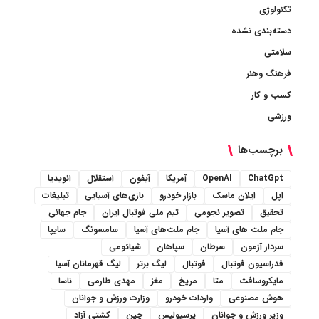
تکنولوژی
دسته‌بندی نشده
سلامتی
فرهنگ وهنر
کسب و کار
ورزشی
برچسب‌ها
ChatGpt
OpenAI
آمریکا
آیفون
استقلال
انویدیا
اپل
ایلان ماسک
بازار خودرو
بازی‌های آسیایی
تبلیغات
تحقیق
تصویر نجومی
تیم ملی فوتبال ایران
جام جهانی
جام ملت های آسیا
جام ملت‌های آسیا
سامسونگ
سایپا
سردار آزمون
سرطان
سپاهان
شیائومی
فدراسیون فوتبال
فوتبال
لیگ برتر
لیگ قهرمانان آسیا
مایکروسافت
متا
مریخ
مغز
مهدی طارمی
ناسا
هوش مصنوعی
واردات خودرو
وزارت ورزش و جوانان
وزیر ورزش و جوانان
پرسپولیس
چین
کشتی آزاد