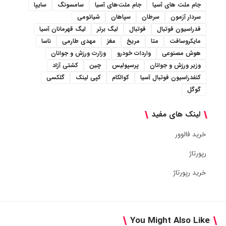
جام ملت های آسیا
جام ملت‌های آسیا
سامسونگ
سایپا
سردار آزمون
سرطان
سپاهان
شیائومی
فدراسیون فوتبال
فوتبال
لیگ برتر
لیگ قهرمانان آسیا
مایکروسافت
متا
مریخ
مغز
مهدی طارمی
ناسا
هوش مصنوعی
واردات خودرو
وزارت ورزش و جوانان
وزیر ورزش و جوانان
پرسپولیس
چین
کشتی آزاد
کنفدراسیون فوتبال آسیا
کوالکام
کپی لینک
گلکسی
گوگل
لینک های مفید
خرید فالوور
رپورتاژ
خرید رپورتاژ
You Might Also Like