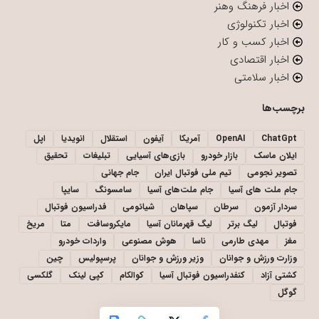
اخبار فرهنگ وهنر
اخبار تکنولوژی
اخبار کسب و کار
اخبار اقتصادی
اخبار سلامتی
برچسب‌ها
ChatGpt
OpenAI
آمریکا
آیفون
استقلال
انویدیا
اپل
ایلان ماسک
بازار خودرو
بازی‌های آسیایی
تبلیغات
تحقیق
تصویر نجومی
تیم ملی فوتبال ایران
جام جهانی
جام ملت های آسیا
جام ملت‌های آسیا
سامسونگ
سایپا
سردار آزمون
سرطان
سپاهان
شیائومی
فدراسیون فوتبال
فوتبال
لیگ برتر
لیگ قهرمانان آسیا
مایکروسافت
متا
مریخ
مغز
مهدی طارمی
ناسا
هوش مصنوعی
واردات خودرو
وزارت ورزش و جوانان
وزیر ورزش و جوانان
پرسپولیس
چین
کشتی آزاد
کنفدراسیون فوتبال آسیا
کوالکام
کپی لینک
گلکسی
گوگل