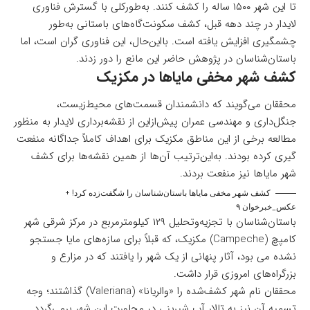
تا این شهر ۱۵۰۰ ساله را کشف کنند. به‌طورکلی با گسترش فناوری
لایدار در چند دهه قبل، کشف سکونت‌گاه‌های باستانی به‌طور
چشمگیری افزایش یافته است. بااین‌حال، این فناوری گران است، اما
باستان‌شناسان در پژوهش حاضر این مانع را دور زدند.
کشف شهر مخفی مایاها در مکزیک
محققان می‌گویند که دانشمندان قسمت‌های محیط‌زیست،
جنگل‌داری و مهندسی عمران پیش‌ازاین از نقشه‌برداری لایدار به منظور
مطالعه برخی از این مناطق مکزیک برای اهداف کاملاً جداگانه منفعت
گیری کرده بودند. به‌این‌ترتیب آن‌ها از همین نقشه‌ها برای کشف
شهر مایاها نیز منفعت بردند.
کشف شهر مخفی مایاها باستان‌شناسان را شگفت‌زده کرد! +
عکس_خبرخوان ۹
باستان‌شناسان با تجزیه‌وتحلیل ۱۲۹ کیلومترمربع در مرکز شرقی شهر
کامپچ (Campeche) مکزیک، که قبلاً برای سازه‌های مایا جستجو
نشده می بود، آثار پنهانی از یک شهر را یافتند که در مزارع و
بزرگراه‌های امروزی قرار داشت.
محققان نام شهر کشف‌شده را «والریانا» (Valeriana) گذاشتند؛ وجه
تسمیه آن نیز به تالار آب شیرینی در مجاورت این شهر برمی‌گردد.