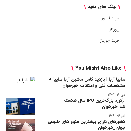
لینک های مفید
خرید فالوور
رپورتاژ
خرید رپورتاژ
You Might Also Like
سایپا آریا | بازدید کامل ماشین آریا سایپا +
مشخصات فنی و امکانات_خبرخوان
دی ۱۶, ۱۴۰۴
رکورد بزرگ‌ترین IPO سال شکسته
شد_خبرخوان
آذر ۲۶, ۱۴۰۴
کشورهای دارای بیشترین منبع های طبیعی
جهان_خبرخوان