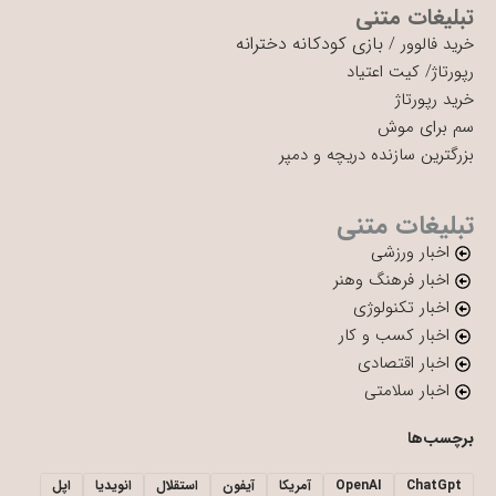
تبلیغات متنی
بازی کودکانه دخترانه
خرید فالوور
/
رپورتاژ
/
کیت اعتیاد
خرید رپورتاژ
سم برای موش
بزرگترین سازنده دریچه و دمپر
تبلیغات متنی
اخبار ورزشی
اخبار فرهنگ وهنر
اخبار تکنولوژی
اخبار کسب و کار
اخبار اقتصادی
اخبار سلامتی
برچسب‌ها
ChatGpt
OpenAI
آمریکا
آیفون
استقلال
انویدیا
اپل