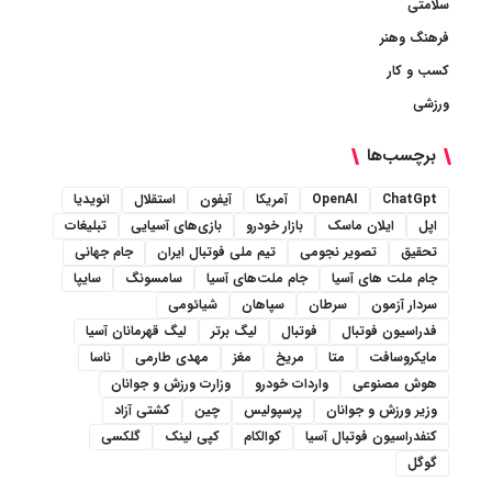
سلامتی
فرهنگ وهنر
کسب و کار
ورزشی
برچسب‌ها
ChatGpt
OpenAI
آمریکا
آیفون
استقلال
انویدیا
اپل
ایلان ماسک
بازار خودرو
بازی‌های آسیایی
تبلیغات
تحقیق
تصویر نجومی
تیم ملی فوتبال ایران
جام جهانی
جام ملت های آسیا
جام ملت‌های آسیا
سامسونگ
سایپا
سردار آزمون
سرطان
سپاهان
شیائومی
فدراسیون فوتبال
فوتبال
لیگ برتر
لیگ قهرمانان آسیا
مایکروسافت
متا
مریخ
مغز
مهدی طارمی
ناسا
هوش مصنوعی
واردات خودرو
وزارت ورزش و جوانان
وزیر ورزش و جوانان
پرسپولیس
چین
کشتی آزاد
کنفدراسیون فوتبال آسیا
کوالکام
کپی لینک
گلکسی
گوگل