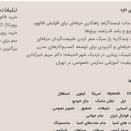
تبلیغات
 تازه
خرید فالوو
ات اینستاگرام؛ راهکاری حرفه‌ای برای افزایش فالوور،
رپورتاژ
/
کی
یو و رشد قدرتمند پیج‌ها
خرید رپورت
چندکاره؛ راز سبک سفر کردن طبیعت‌گردان حرفه‌ای
سم برای 
حرفه‌ای و کاربردی برای توسعه کسب‌وکارهای مدرن
بزرگترین 
لینیک زیبایی در نزدیک شهر اندیشه؛ دکتر مریم خیرآبادی
یفیت آموزشی مدارس خصوصی در تهران
ا
C
OpenAI
آمریکا
آیفون
استقلال
اپل
ایلان ماسک
بازار خودرو
ی آسیایی
تبلیغات
تحقیق
تصویر نجومی
فوتبال ایران
جام جهانی
 های آسیا
جام ملت‌های آسیا
سامسونگ
سردار آزمون
سرطان
سپاهان
شیائومی