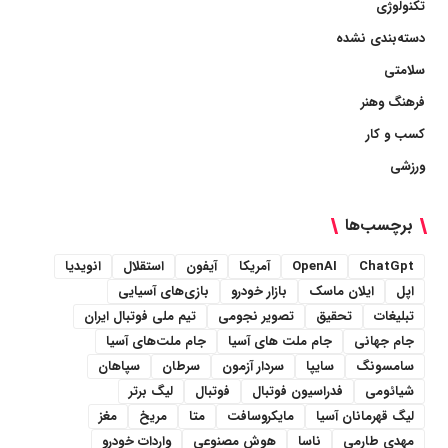
تکنولوژی
دسته‌بندی نشده
سلامتی
فرهنگ وهنر
کسب و کار
ورزشی
برچسب‌ها
ChatGpt
OpenAI
آمریکا
آیفون
استقلال
انویدیا
اپل
ایلان ماسک
بازار خودرو
بازی‌های آسیایی
تبلیغات
تحقیق
تصویر نجومی
تیم ملی فوتبال ایران
جام جهانی
جام ملت های آسیا
جام ملت‌های آسیا
سامسونگ
سایپا
سردار آزمون
سرطان
سپاهان
شیائومی
فدراسیون فوتبال
فوتبال
لیگ برتر
لیگ قهرمانان آسیا
مایکروسافت
متا
مریخ
مغز
مهدی طارمی
ناسا
هوش مصنوعی
واردات خودرو