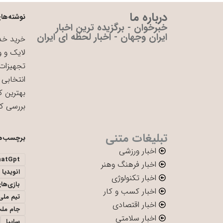
درباره ما
نوشته‌های
خبرخوان - برگزیده ترین اخبار
ایران وجهان - اخبار لحظه ای ایران
خرید خدم
لایک و و
تجهیزات 
انتخابی 
بهترین ک
بررسی ک
تبلیغات متنی
برچسب‌ه
اخبار ورزشی
hatGpt
اخبار فرهنگ وهنر
انویدیا
اخبار تکنولوژی
بازی‌ها
اخبار کسب و کار
تیم ملی 
اخبار اقتصادی
جام ملت
اخبار سلامتی
سایپا