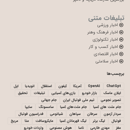
تبلیغات متنی
اخبار ورزشی
اخبار فرهنگ وهنر
اخبار تکنولوژی
اخبار کسب و کار
اخبار اقتصادی
اخبار سلامتی
برچسب‌ها
ChatGpt
OpenAI
آمریکا
آیفون
استقلال
انویدیا
اپل
ایلان ماسک
بازار خودرو
بازی‌های آسیایی
تبلیغات
تحقیق
تصویر نجومی
تیم ملی فوتبال ایران
جام جهانی
جام ملت های آسیا
جام ملت‌های آسیا
سامسونگ
سایپا
سردار آزمون
سرطان
سپاهان
شیائومی
فدراسیون فوتبال
فوتبال
لیگ برتر
لیگ قهرمانان آسیا
مایکروسافت
متا
مریخ
مغز
مهدی طارمی
ناسا
هوش مصنوعی
واردات خودرو