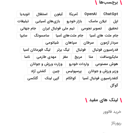
برچسب‌ها
ChatGpt
OpenAI
آمریکا
آیفون
استقلال
انویدیا
اپل
ایلان ماسک
بازار خودرو
بازی‌های آسیایی
تبلیغات
تحقیق
تصویر نجومی
تیم ملی فوتبال ایران
جام جهانی
جام ملت های آسیا
جام ملت‌های آسیا
سامسونگ
سایپا
سردار آزمون
سرطان
سپاهان
شیائومی
فدراسیون فوتبال
فوتبال
لیگ برتر
لیگ قهرمانان آسیا
مایکروسافت
متا
مریخ
مغز
مهدی طارمی
ناسا
هوش مصنوعی
واردات خودرو
وزارت ورزش و جوانان
وزیر ورزش و جوانان
پرسپولیس
چین
کشتی آزاد
کنفدراسیون فوتبال آسیا
کوالکام
کپی لینک
گلکسی
گوگل
لینک های مفید
خرید فالوور
رپورتاژ