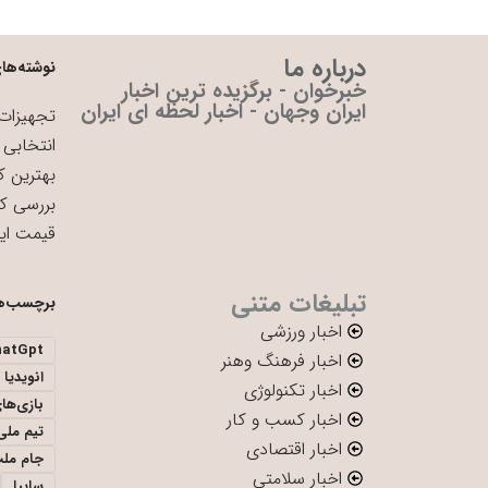
درباره ما
نوشته‌های
خبرخوان - برگزیده ترین اخبار
ایران وجهان - اخبار لحظه ای ایران
تجهیزات 
انتخابی 
بهترین ک
بررسی ک
قیمت ای
تبلیغات متنی
برچسب‌ه
اخبار ورزشی
hatGpt
اخبار فرهنگ وهنر
انویدیا
اخبار تکنولوژی
بازی‌ها
اخبار کسب و کار
تیم ملی 
اخبار اقتصادی
جام ملت
اخبار سلامتی
سایپا