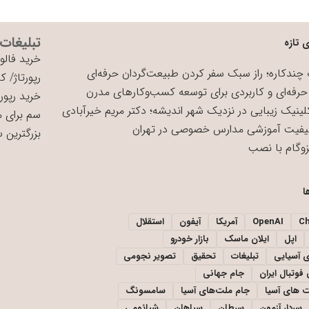
تبلیغات
 تازه
خرید فالوو
چندکاره؛ راز سبک سفر کردن طبیعت‌گردان حرفه‌ای
رپورتاژ
/
کی
حرفه‌ای و کاربردی برای توسعه کسب‌وکارهای مدرن
خرید رپورت
لینیک زیبایی در نزدیک شهر اندیشه؛ دکتر مریم خیرآبادی
سم برای 
یفیت آموزشی مدارس خصوصی در تهران
بزرگترین 
زوگام با نصب
ا
C
OpenAI
آمریکا
آیفون
استقلال
اپل
ایلان ماسک
بازار خودرو
ی آسیایی
تبلیغات
تحقیق
تصویر نجومی
فوتبال ایران
جام جهانی
 های آسیا
جام ملت‌های آسیا
سامسونگ
سردار آزمون
سرطان
سپاهان
شیائومی