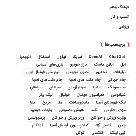
فرهنگ وهنر
کسب و کار
ورزشی
برچسب‌ها
ChatGpt
OpenAI
آمریکا
آیفون
استقلال
انویدیا
اپل
ایلان ماسک
بازار خودرو
بازی‌های آسیایی
تبلیغات
تحقیق
تصویر نجومی
تیم ملی فوتبال ایران
جام جهانی
جام ملت های آسیا
جام ملت‌های آسیا
سامسونگ
سایپا
سردار آزمون
سرطان
سپاهان
شیائومی
فدراسیون فوتبال
فوتبال
لیگ برتر
لیگ قهرمانان آسیا
مایکروسافت
متا
مریخ
مغز
مهدی طارمی
ناسا
هوش مصنوعی
واردات خودرو
وزارت ورزش و جوانان
وزیر ورزش و جوانان
پرسپولیس
چین
کشتی آزاد
کنفدراسیون فوتبال آسیا
کوالکام
کپی لینک
گلکسی
گوگل