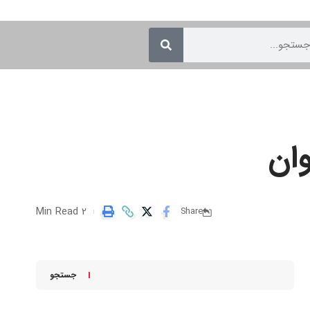
2 Min Read
Share
جستجو