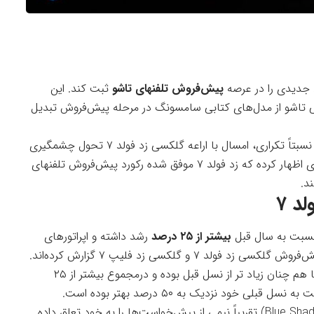
 جدیدی را در عرصه
پیش‌فروش
تلفنهای
تاشو
ثبت کند. این
وشی تاشو از مدل‌های کتابی سامسونگ در مرحله پیش‌فروش تبدیل
سامسونگ بعد از چند سال اراعه محصولات تاشوی نسبتاً تکراری، امسال با اراعه گلکسی‌ زد فو‌لد ۷ تحول چشمگیری
ی اظهار کرده
که زد فولد ۷ موفق شده رکورد پیش‌فروش تلفنهای
د.
د ۷
نسبت به سال قبل
بیشتر از ۲۵ درصد
رشد داشته و اپراتورهای
در هفته اول اراعه رسمی این دو دستگاه، فروش آنها هم چنان زیاد تر از نسل قبل بوده و درمجموع بیشتر از ۲۵
گلکسی زد فولد ۷ (با نام Blue Shadow) تقریباً نیمی از پیش‌خواست‌ها را به خود تعلق داده