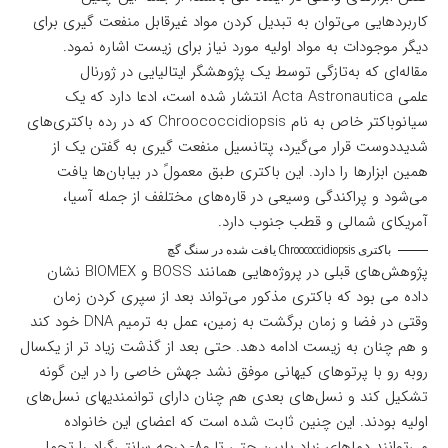
کاربردهایی می‌توان به تبدیل کردن مواد غیرقابل منفعت گیری برای
دیگر موجودات به مواد اولیه مورد نیاز برای زیست اشاره نمود.
مقاله‌ای که به‌تازگی توسط یک پژوهشگر ایتالیایی در ژورنال
علمی
Acta Astronautica
انتشار شده است، ادعا دارد که یک
سیانوباکتر خاص به نام Chroococcidiopsis که در رده باکتری‌های
شدیددوست قرار می‌گیرد، پتانسیل منفعت گیری به گفتن یک از
همین ابزارها را دارد. این باکتری طبق معمولً در بیابان‌ها یافت
می‌شود و پراکندگی وسیعی در قاره‌های مختلفف از جمله آسیا،
آمریکای شمالی و قطب جنوب دارد.
باکتری Chroococcidiopsis یافت شده در سنگ گچ
پژوهش‌های قبلی در پروژه‌هایی همانند BOSS و ‌BIOMEX نشان
داده می بود که باکتری مذکور می‌تواند بعد از سپری کردن زمان
وقتی در فضا و زمان برگشت به زمین، عمل به ترمیم DNA خود کند
و هم چنان به زیست ادامه دهد. حتی بعد از گذشت زیاد تر از یکسال
روبه رو با پرتوهای کیهانی موفق نشد جهش خاصی را در این گونه
تشکیل کند و نسل‌های بعدی هم چنان دارای توانمندیهای نسل‌های
اولیه بودند. این چنین ثابت شده است که اعضای این خانواده
می‌توانند دماهای زیاد پایین حتی تا ۸۰- درجه سانتی‌گراد را تحمل