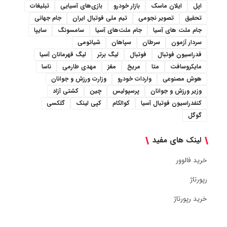
اپل
ایلان ماسک
بازار خودرو
بازی‌های آسیایی
تبلیغات
تحقیق
تصویر نجومی
تیم ملی فوتبال ایران
جام جهانی
جام ملت های آسیا
جام ملت‌های آسیا
سامسونگ
سایپا
سردار آزمون
سرطان
سپاهان
شیائومی
فدراسیون فوتبال
فوتبال
لیگ برتر
لیگ قهرمانان آسیا
مایکروسافت
متا
مریخ
مغز
مهدی طارمی
ناسا
هوش مصنوعی
واردات خودرو
وزارت ورزش و جوانان
وزیر ورزش و جوانان
پرسپولیس
چین
کشتی آزاد
کنفدراسیون فوتبال آسیا
کوالکام
کپی لینک
گلکسی
گوگل
لینک های مفید
خرید فالوور
رپورتاژ
خرید رپورتاژ