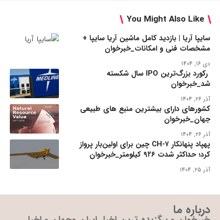
You Might Also Like
سایپا آریا | بازدید کامل ماشین آریا سایپا +
مشخصات فنی و امکانات_خبرخوان
دی ۱۶, ۱۴۰۴
رکورد بزرگ‌ترین IPO سال شکسته
شد_خبرخوان
آذر ۲۶, ۱۴۰۴
کشورهای دارای بیشترین منبع های طبیعی
جهان_خبرخوان
آذر ۲۶, ۱۴۰۴
پهپاد پنهانکار CH-۷ چین برای اولین‌بار پرواز
کرد؛ حداکثر شدت ۹۲۶ کیلومتر_خبرخوان
آذر ۲۵, ۱۴۰۴
درباره ما
خبرخوان - برگزیده ترین اخبار ایران وجهان - اخبار