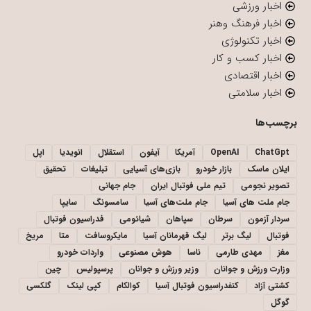
اخبار ورزشی
اخبار فرهنگ وهنر
اخبار تکنولوژی
اخبار کسب و کار
اخبار اقتصادی
اخبار سلامتی
برچسب‌ها
ChatGpt
OpenAI
آمریکا
آیفون
استقلال
انویدیا
اپل
ایلان ماسک
بازار خودرو
بازی‌های آسیایی
تبلیغات
تحقیق
تصویر نجومی
تیم ملی فوتبال ایران
جام جهانی
جام ملت های آسیا
جام ملت‌های آسیا
سامسونگ
سایپا
سردار آزمون
سرطان
سپاهان
شیائومی
فدراسیون فوتبال
فوتبال
لیگ برتر
لیگ قهرمانان آسیا
مایکروسافت
متا
مریخ
مغز
مهدی طارمی
ناسا
هوش مصنوعی
واردات خودرو
وزارت ورزش و جوانان
وزیر ورزش و جوانان
پرسپولیس
چین
کشتی آزاد
کنفدراسیون فوتبال آسیا
کوالکام
کپی لینک
گلکسی
گوگل