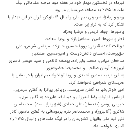
تیرماه در نخستین دیدار خود در هفته دوم مرحله مقدماتی لیگ
ملت‌ها ۲۰۲۵ به مصاف صربستان می‌رود.
روبرتو پیاتزا، سرمربی تیم ملی والیبال ۱۴ بازیکن ایران در این دیدار را
اشکار کرد که به قرار زیر است:
پاسورها: جواد کریمی و عرشیا به‌نژاد
قطر پاسورها: امین اسماعیل‌نژاد و بردیا سعادت
دریافت کننده قدرتی: پوریا حسین خانزاده، مرتضی شریفی، علی
حق‌پرست، احسان دانش‌دوست و امیرحسین اسفندیار
مدافعان میانی: محمد ولی‌زاده‌، یوسف کاظمی و سید عیسی ناصری
لیبروها: آرمان صالحی و محمدرضا حضرت‌پور
به این ترتیب متین احمدی و پویا آریاخواه تیم ایران را در تقابل با
صربستان همراهی نخواهند کرد.
امیر خوش‌خبر به گفتن سرپرست، روبرتور پیاتزا به گفتن سرمربی،
توماس توتولو، رضا تندروان و عبدالرضا علیزاده به گفتن مربی،
جیوانی روسی (بدنساز)، علی حدادی (فیزیوتراپیست)، محمدامین
شاکری (آنالیزور)، و محمدناصر نقره پرموسائی به گفتن ماسور، کادر
فنی تیم ملی والیبال کشورمان را در لیگ ملت‌های والیبال ۲۰۲۵ راه
اندازی خواهند داد.