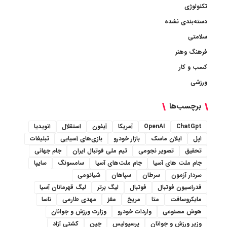
تکنولوژی
دسته‌بندی نشده
سلامتی
فرهنگ وهنر
کسب و کار
ورزشی
برچسب‌ها
ChatGpt
OpenAI
آمریکا
آیفون
استقلال
انویدیا
اپل
ایلان ماسک
بازار خودرو
بازی‌های آسیایی
تبلیغات
تحقیق
تصویر نجومی
تیم ملی فوتبال ایران
جام جهانی
جام ملت های آسیا
جام ملت‌های آسیا
سامسونگ
سایپا
سردار آزمون
سرطان
سپاهان
شیائومی
فدراسیون فوتبال
فوتبال
لیگ برتر
لیگ قهرمانان آسیا
مایکروسافت
متا
مریخ
مغز
مهدی طارمی
ناسا
هوش مصنوعی
واردات خودرو
وزارت ورزش و جوانان
وزیر ورزش و جوانان
پرسپولیس
چین
کشتی آزاد