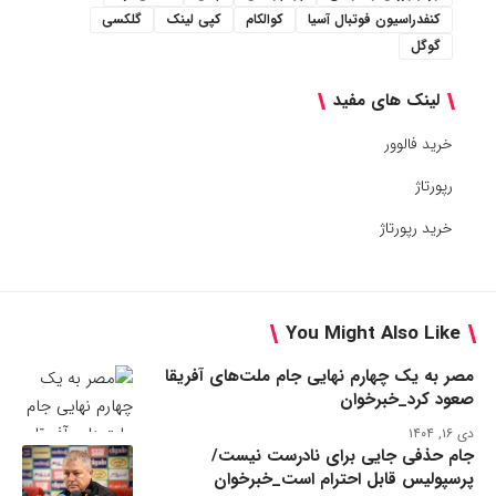
کنفدراسیون فوتبال آسیا
کوالکام
کپی لینک
گلکسی
گوگل
لینک های مفید
خرید فالوور
رپورتاژ
خرید رپورتاژ
You Might Also Like
مصر به یک چهارم نهایی جام ملت‌های آفریقا
صعود کرد_خبرخوان
دی ۱۶, ۱۴۰۴
جام حذفی جایی برای نادرست نیست/
پرسپولیس قابل احترام است_خبرخوان