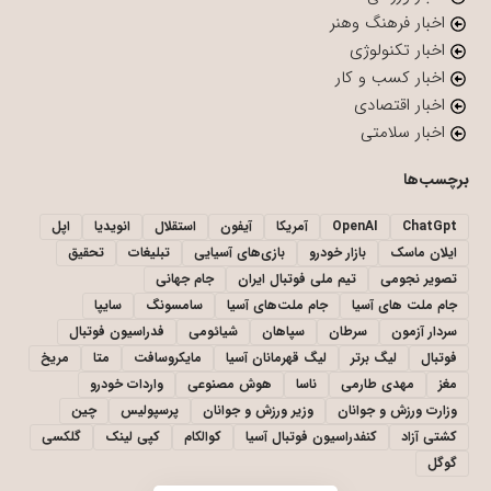
اخبار فرهنگ وهنر
اخبار تکنولوژی
اخبار کسب و کار
اخبار اقتصادی
اخبار سلامتی
برچسب‌ها
ChatGpt
OpenAI
آمریکا
آیفون
استقلال
انویدیا
اپل
ایلان ماسک
بازار خودرو
بازی‌های آسیایی
تبلیغات
تحقیق
تصویر نجومی
تیم ملی فوتبال ایران
جام جهانی
جام ملت های آسیا
جام ملت‌های آسیا
سامسونگ
سایپا
سردار آزمون
سرطان
سپاهان
شیائومی
فدراسیون فوتبال
فوتبال
لیگ برتر
لیگ قهرمانان آسیا
مایکروسافت
متا
مریخ
مغز
مهدی طارمی
ناسا
هوش مصنوعی
واردات خودرو
وزارت ورزش و جوانان
وزیر ورزش و جوانان
پرسپولیس
چین
کشتی آزاد
کنفدراسیون فوتبال آسیا
کوالکام
کپی لینک
گلکسی
گوگل