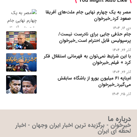
You Might Also Like
مصر به یک چهارم نهایی جام ملت‌های آفریقا
صعود کرد_خبرخوان
دی ۱۶, ۱۴۰۴
جام حذفی جایی برای نادرست نیست/
پرسپولیس قابل احترام است_خبرخوان
آذر ۲۶, ۱۴۰۴
با این شرایط نمی‌توان به قهرمانی استقلال فکر
کرد + فیلم_خبرخوان
آذر ۲۶, ۱۴۰۴
ام‌باپه ۶۱ میلیون یورو از باشگاه سابقش
می‌گیرد_خبرخوان
آذر ۲۵, ۱۴۰۴
درباره ما
خبرخوان - برگزیده ترین اخبار ایران وجهان - اخبار
لحظه ای ایران