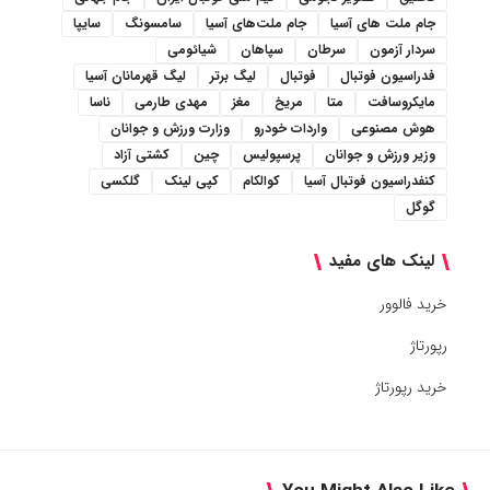
جام ملت های آسیا
جام ملت‌های آسیا
سامسونگ
سایپا
سردار آزمون
سرطان
سپاهان
شیائومی
فدراسیون فوتبال
فوتبال
لیگ برتر
لیگ قهرمانان آسیا
مایکروسافت
متا
مریخ
مغز
مهدی طارمی
ناسا
هوش مصنوعی
واردات خودرو
وزارت ورزش و جوانان
وزیر ورزش و جوانان
پرسپولیس
چین
کشتی آزاد
کنفدراسیون فوتبال آسیا
کوالکام
کپی لینک
گلکسی
گوگل
لینک های مفید
خرید فالوور
رپورتاژ
خرید رپورتاژ